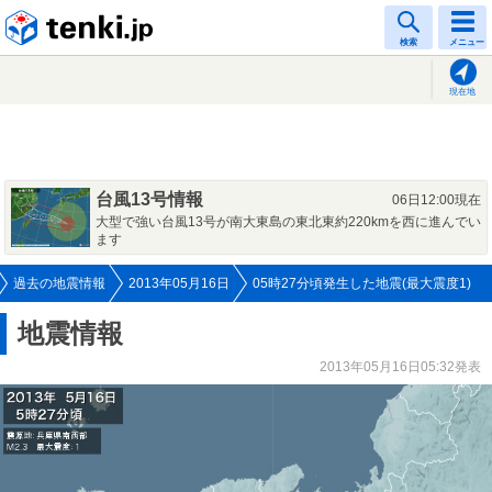
tenki.jp
検索
メニュー
現在地
台風13号情報
06日12:00現在
大型で強い台風13号が南大東島の東北東約220kmを西に進んでい
ます
過去の地震情報
2013年05月16日
05時27分頃発生した地震(最大震度1)
地震情報
2013年05月16日05:32発表