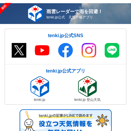
雨雲レーダーで雨を回避！
tenki.jp公式 天気予報アプリ
tenki.jp公式SNS
tenki.jp公式アプリ
tenki.jp
tenki.jp 登山天気