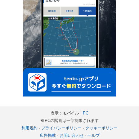
表示：
モバイル
｜
PC
※PCの閲覧は一部制限されます
利用規約
-
プライバシーポリシー
-
クッキーポリシー
広告掲載
-
お問い合わせ
-
ヘルプ