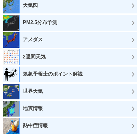
天気図
PM2.5分布予測
アメダス
2週間天気
気象予報士のポイント解説
世界天気
地震情報
熱中症情報