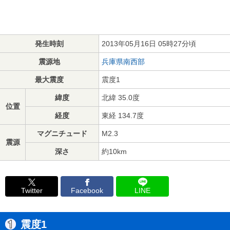
発生時刻
2013年05月16日 05時27分頃
震源地
兵庫県南西部
最大震度
震度1
緯度
北緯 35.0度
位置
経度
東経 134.7度
マグニチュード
M2.3
震源
深さ
約10km
Twitter
Facebook
LINE
震度1