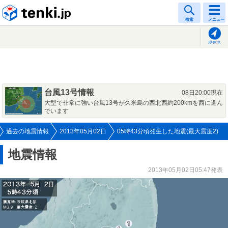
tenki.jp
検索
メニュー
現在地
台風13号情報
08日20:00現在
大型で非常に強い台風13号が久米島の西北西約200kmを西に進ん
でいます
過去の地震情報
2013年05月02日
05時43分頃発生した地震(最大震度2)
地震情報
2013年05月02日05:47発表