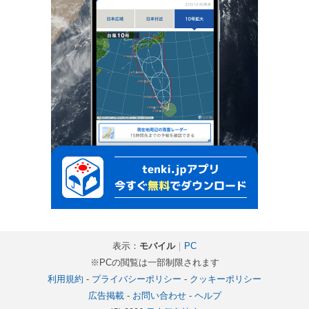
表示：
モバイル
｜
PC
※PCの閲覧は一部制限されます
利用規約
-
プライバシーポリシー
-
クッキーポリシー
広告掲載
-
お問い合わせ
-
ヘルプ