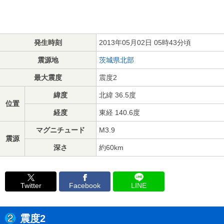
発生時刻
2013年05月02日 05時43分頃
震源地
茨城県北部
最大震度
震度2
緯度
北緯 36.5度
位置
経度
東経 140.6度
マグニチュード
M3.9
震源
深さ
約60km
Twitter
Facebook
LINE
震度2