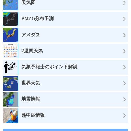
天気図
PM2.5分布予測
アメダス
2週間天気
気象予報士のポイント解説
世界天気
地震情報
熱中症情報