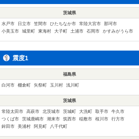
茨城県
水戸市
日立市
笠間市
ひたちなか市
常陸大宮市
那珂市
小美玉市
城里町
東海村
大子町
土浦市
石岡市
かすみがうら市
震度1
福島県
白河市
棚倉町
矢祭町
玉川村
浅川町
茨城県
常陸太田市
高萩市
北茨城市
茨城町
大洗町
取手市
牛久市
つくば市
茨城鹿嶋市
潮来市
筑西市
稲敷市
桜川市
行方市
鉾田市
美浦村
阿見町
八千代町