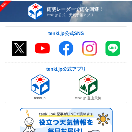
雨雲レーダーで雨を回避！
tenki.jp公式 天気予報アプリ
tenki.jp公式SNS
tenki.jp公式アプリ
tenki.jp
tenki.jp 登山天気