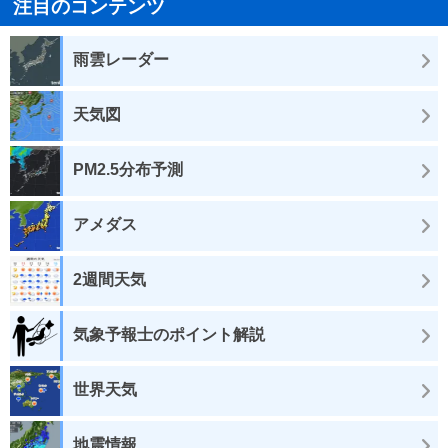
注目のコンテンツ
雨雲レーダー
天気図
PM2.5分布予測
アメダス
2週間天気
気象予報士のポイント解説
世界天気
地震情報