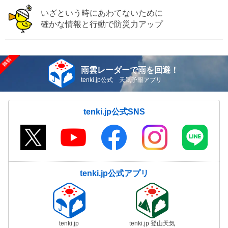
いざという時にあわてないために
確かな情報と行動で防災力アップ
雨雲レーダーで雨を回避！
tenki.jp公式 天気予報アプリ
tenki.jp公式SNS
tenki.jp公式アプリ
tenki.jp
tenki.jp 登山天気