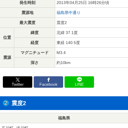
発生時刻
2013年04月25日 16時26分頃
震源地
福島県中通り
最大震度
震度2
緯度
北緯 37.1度
位置
経度
東経 140.5度
マグニチュード
M3.4
震源
深さ
約10km
Twitter
Facebook
LINE
震度2
福島県
石川町
浅川町