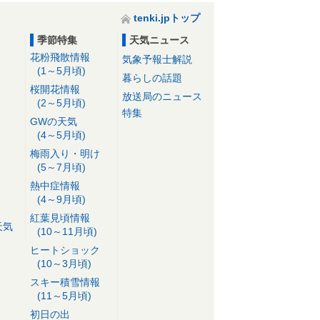
tenki.jpトップ
季節特集
天気ニュース
花粉飛散情報
気象予報士解説
(1～5月頃)
暮らしの話題
桜開花情報
放送局のニュース
(2～5月頃)
特集
GWの天気
(4～5月頃)
梅雨入り・明け
(5～7月頃)
熱中症情報
(4～9月頃)
紅葉見頃情報
天気
(10～11月頃)
ヒートショック
(10～3月頃)
スキー積雪情報
(11～5月頃)
初日の出