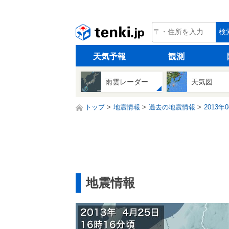
tenki.jp
検
天気予報
観測
雨雲レーダー
天気図
トップ
地震情報
過去の地震情報
2013年
地震情報