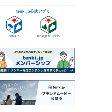
tenki.jp公式アプリ
tenki.jp
tenki.jp 登山天気