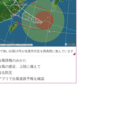
で強い台風13号が名護市付近を西南西に進んでいます
台風情報のみかた
台風の接近、上陸に備えて
知る防災
アプリで台風進路予報を確認