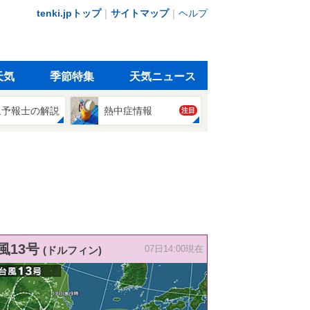
tenki.jpトップ
｜
サイトマップ
｜
ヘルプ
天気
季節特集
天気ニュース
象予報士の解説
熱中症情報
注目
風13号
(ドルフィン)
07日14:00現在