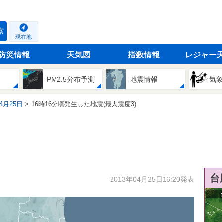
索
現在地
防災情報
天気図
指数情報
レジャー
PM2.5分布予測
地震情報
気
04月25日
16時16分頃発生した地震(最大震度3)
台
2013年04月25日16:20発表