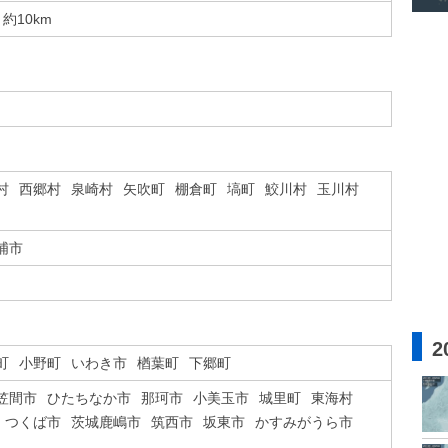
約10km
村
西郷村
泉崎村
矢吹町
棚倉町
塙町
鮫川村
玉川村
浦市
2
町
小野町
いわき市
楢葉町
下郷町
笠間市
ひたちなか市
那珂市
小美玉市
城里町
東海村
つくば市
茨城鹿嶋市
筑西市
坂東市
かすみがうら市