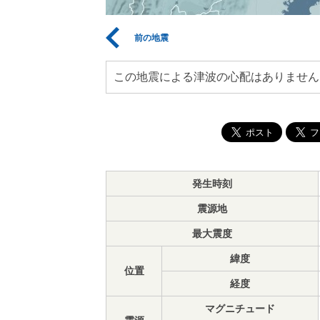
前の地震
この地震による津波の心配はありません
発生時刻
震源地
最大震度
緯度
位置
経度
マグニチュード