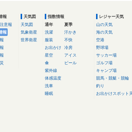
情報
天気図
指数情報
レジャー天気
注意報
天気図
通年
夏季
山の天気
情報
気象衛星
洗濯
汗かき
海の天気
報
世界衛星
服装
不快
空港
報
お出かけ
冷房
野球場
報
星空
アイス
サッカー場
災
傘
ビール
ゴルフ場
紫外線
キャンプ場
体感温度
競馬・競艇・競輪
洗車
釣り
睡眠
お出かけスポット