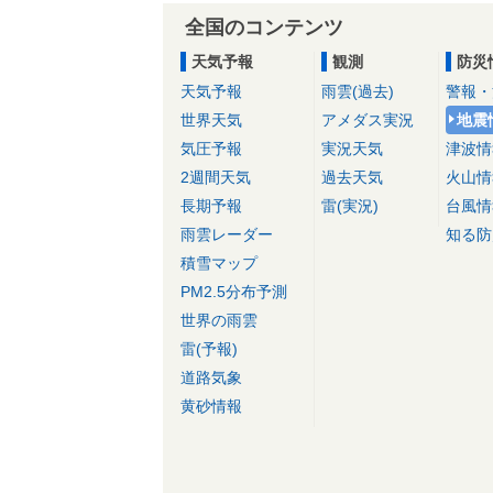
全国のコンテンツ
天気予報
観測
防災
天気予報
雨雲(過去)
警報・
世界天気
アメダス実況
地震
気圧予報
実況天気
津波情
2週間天気
過去天気
火山情
長期予報
雷(実況)
台風情
雨雲レーダー
知る防
積雪マップ
PM2.5分布予測
世界の雨雲
雷(予報)
道路気象
黄砂情報