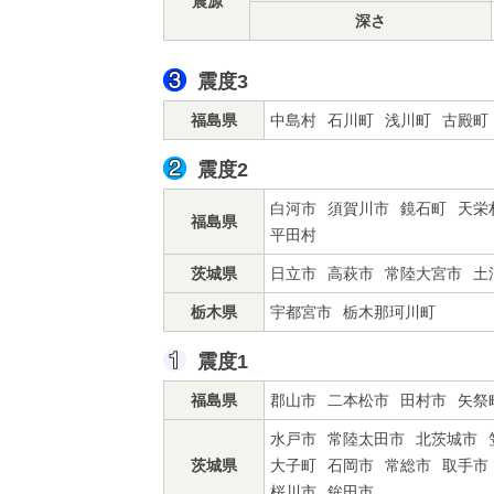
震源
深さ
震度3
福島県
中島村
石川町
浅川町
古殿町
震度2
白河市
須賀川市
鏡石町
天栄
福島県
平田村
茨城県
日立市
高萩市
常陸大宮市
土
栃木県
宇都宮市
栃木那珂川町
震度1
福島県
郡山市
二本松市
田村市
矢祭
水戸市
常陸太田市
北茨城市
茨城県
大子町
石岡市
常総市
取手市
桜川市
鉾田市