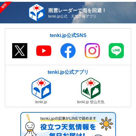
雨雲レーダーで雨を回避！
tenki.jp公式 天気予報アプリ
tenki.jp公式SNS
tenki.jp公式アプリ
tenki.jp
tenki.jp 登山天気