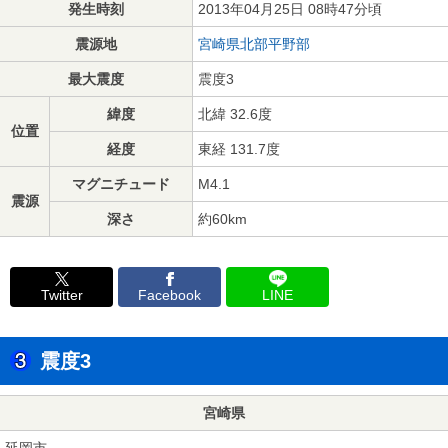
発生時刻
2013年04月25日 08時47分頃
震源地
宮崎県北部平野部
最大震度
震度3
緯度
北緯 32.6度
位置
経度
東経 131.7度
マグニチュード
M4.1
震源
深さ
約60km
Twitter
Facebook
LINE
震度3
宮崎県
延岡市