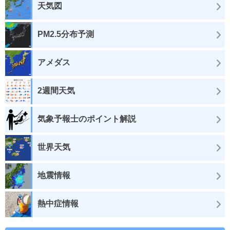
天気図
PM2.5分布予測
アメダス
2週間天気
気象予報士のポイント解説
世界天気
地震情報
熱中症情報