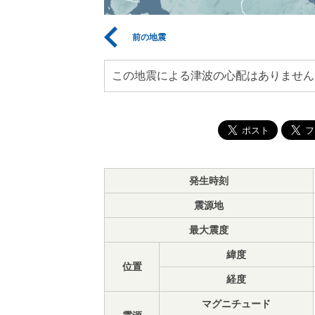
前の地震
この地震による津波の心配はありません
発生時刻
震源地
最大震度
緯度
位置
経度
マグニチュード