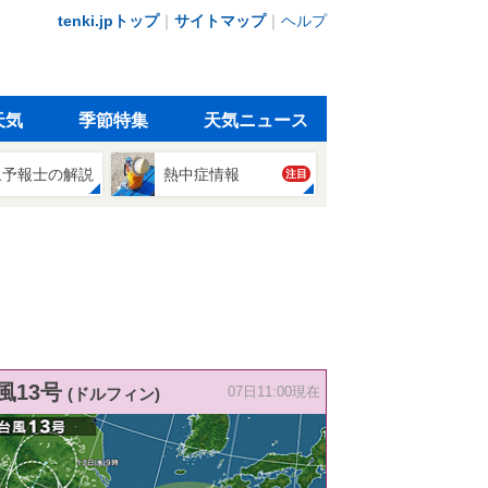
tenki.jpトップ
｜
サイトマップ
｜
ヘルプ
天気
季節特集
天気ニュース
象予報士の解説
熱中症情報
注目
風13号
(ドルフィン)
07日11:00現在