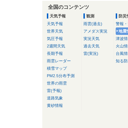
全国のコンテンツ
天気予報
観測
防災
天気予報
雨雲(過去)
警報・
世界天気
アメダス実況
地震
気圧予報
実況天気
津波情
2週間天気
過去天気
火山情
長期予報
雷(実況)
台風情
雨雲レーダー
知る防
積雪マップ
PM2.5分布予測
世界の雨雲
雷(予報)
道路気象
黄砂情報