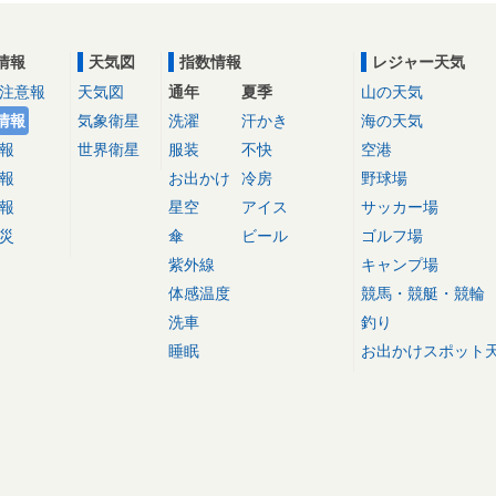
情報
天気図
指数情報
レジャー天気
注意報
天気図
通年
夏季
山の天気
情報
気象衛星
洗濯
汗かき
海の天気
報
世界衛星
服装
不快
空港
報
お出かけ
冷房
野球場
報
星空
アイス
サッカー場
災
傘
ビール
ゴルフ場
紫外線
キャンプ場
体感温度
競馬・競艇・競輪
洗車
釣り
睡眠
お出かけスポット