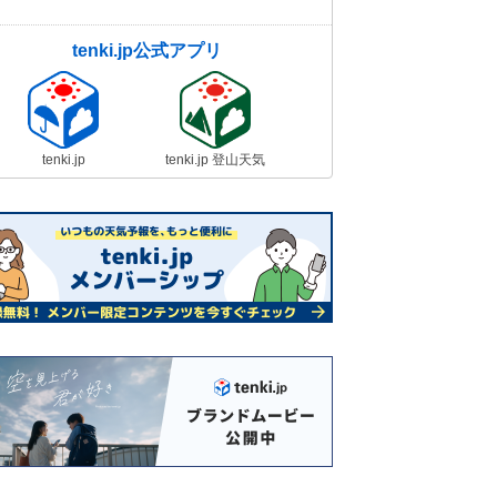
tenki.jp公式アプリ
tenki.jp
tenki.jp 登山天気