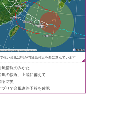
で強い台風13号が与論島付近を西に進んでいます
台風情報のみかた
台風の接近、上陸に備えて
知る防災
アプリで台風進路予報を確認