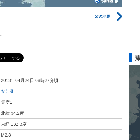
次の地震
。
2013年04月24日 08時27分頃
安芸灘
震度1
北緯 34.2度
東経 132.3度
M2.8