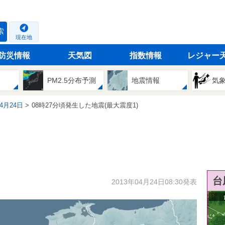
索
現在地
防災情報
天気図
指数情報
レジャー
PM2.5分布予測
地震情報
気
04月24日
08時27分頃発生した地震(最大震度1)
台
2013年04月24日08:30発表