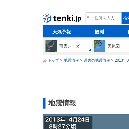
tenki.jp
検
天気予報
観測
雨雲レーダー
天気図
トップ
地震情報
過去の地震情報
2013年
地震情報