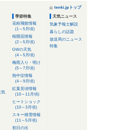
tenki.jpトップ
季節特集
天気ニュース
花粉飛散情報
気象予報士解説
(1～5月頃)
暮らしの話題
桜開花情報
放送局のニュース
(2～5月頃)
特集
GWの天気
(4～5月頃)
梅雨入り・明け
(5～7月頃)
熱中症情報
(4～9月頃)
紅葉見頃情報
天気
(10～11月頃)
ヒートショック
(10～3月頃)
スキー積雪情報
(11～5月頃)
初日の出