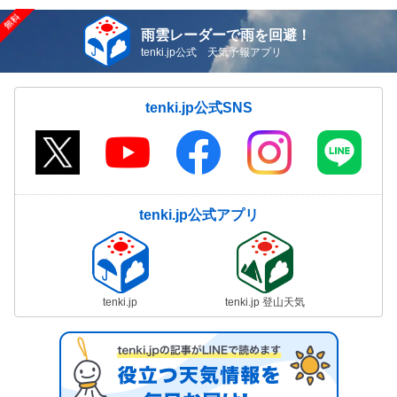
雨雲レーダーで雨を回避！
tenki.jp公式 天気予報アプリ
tenki.jp公式SNS
tenki.jp公式アプリ
tenki.jp
tenki.jp 登山天気