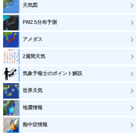
天気図
PM2.5分布予測
アメダス
2週間天気
気象予報士のポイント解説
世界天気
地震情報
熱中症情報