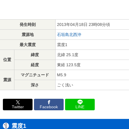
発生時刻
2013年04月18日 23時08分頃
震源地
石垣島北西沖
最大震度
震度1
緯度
北緯 25.1度
位置
経度
東経 123.5度
マグニチュード
M5.9
震源
深さ
ごく浅い
Twitter
Facebook
LINE
震度1