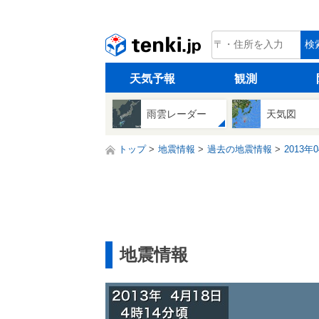
tenki.jp
検
天気予報
観測
雨雲レーダー
天気図
トップ
地震情報
過去の地震情報
2013年
地震情報