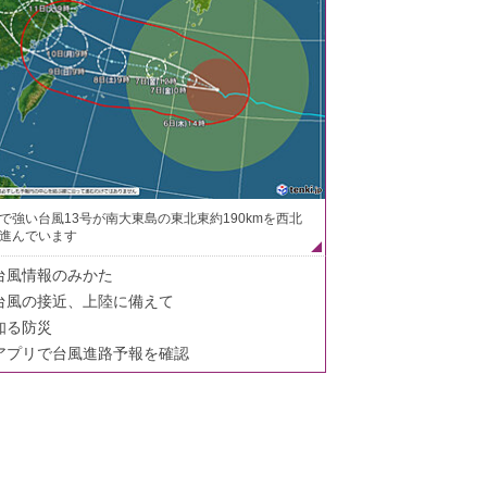
で強い台風13号が南大東島の東北東約190kmを西北
進んでいます
台風情報のみかた
台風の接近、上陸に備えて
知る防災
アプリで台風進路予報を確認