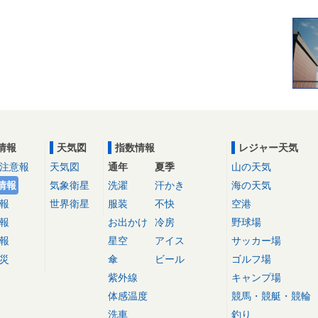
情報
天気図
指数情報
レジャー天気
注意報
天気図
通年
夏季
山の天気
情報
気象衛星
洗濯
汗かき
海の天気
報
世界衛星
服装
不快
空港
報
お出かけ
冷房
野球場
報
星空
アイス
サッカー場
災
傘
ビール
ゴルフ場
紫外線
キャンプ場
体感温度
競馬・競艇・競輪
洗車
釣り