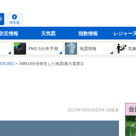
索
現在地
防災情報
天気図
指数情報
レジャー
PM2.5分布予測
地震情報
気
04月18日
04時14分頃発生した地震(最大震度1)
台
2013年04月18日04:18発表