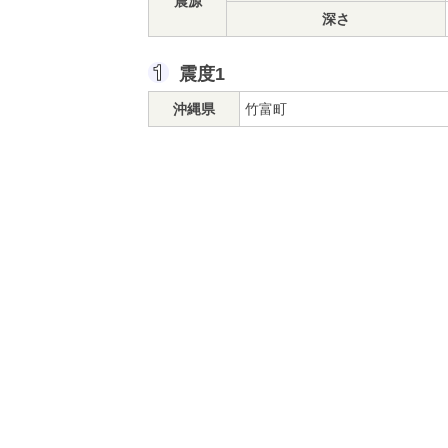
震源
深さ
震度1
沖縄県
竹富町