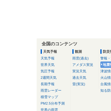
全国のコンテンツ
天気予報
観測
防災
天気予報
雨雲(過去)
警報・
世界天気
アメダス実況
地震
気圧予報
実況天気
津波情
2週間天気
過去天気
火山情
長期予報
雷(実況)
台風情
雨雲レーダー
知る防
積雪マップ
PM2.5分布予測
世界の雨雲