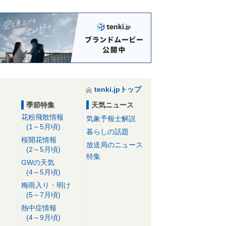
tenki.jpトップ
季節特集
天気ニュース
花粉飛散情報
気象予報士解説
(1～5月頃)
暮らしの話題
桜開花情報
放送局のニュース
(2～5月頃)
特集
GWの天気
(4～5月頃)
梅雨入り・明け
(5～7月頃)
熱中症情報
(4～9月頃)