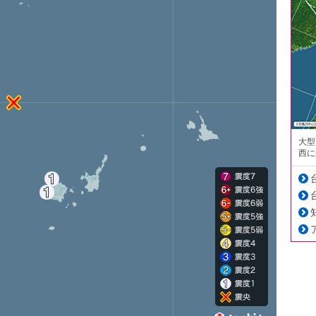
大型
西に