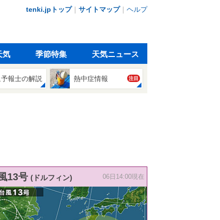
tenki.jpトップ
｜
サイトマップ
｜
ヘルプ
天気
季節特集
天気ニュース
象予報士の解説
熱中症情報
注目
風13号
(ドルフィン)
06日14:00現在