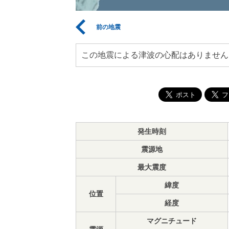
前の地震
この地震による津波の心配はありません
発生時刻
震源地
最大震度
緯度
位置
経度
マグニチュード