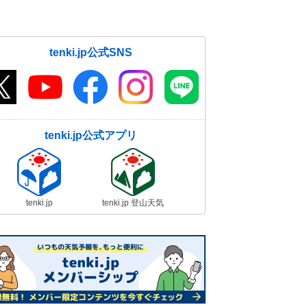
tenki.jp公式SNS
tenki.jp公式アプリ
tenki.jp
tenki.jp 登山天気