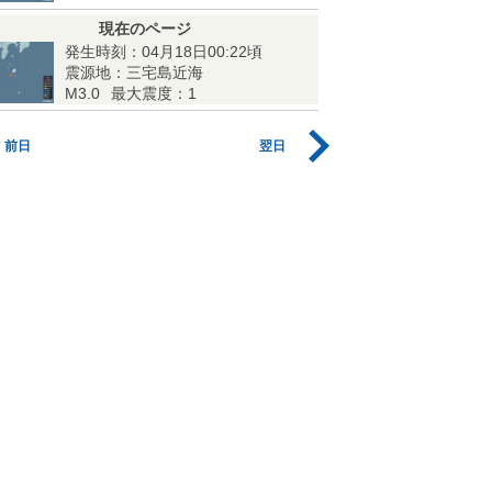
現在のページ
発生時刻：04月18日00:22頃
震源地：三宅島近海
M3.0
最大震度：1
前日
翌日