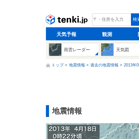
tenki.jp
検
天気予報
観測
雨雲レーダー
天気図
トップ
地震情報
過去の地震情報
2013年
地震情報