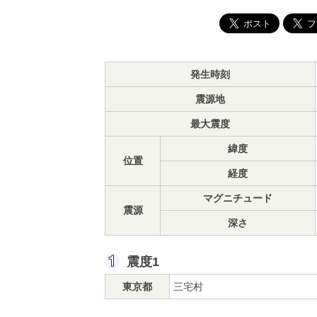
発生時刻
震源地
最大震度
緯度
位置
経度
マグニチュード
震源
深さ
震度1
東京都
三宅村