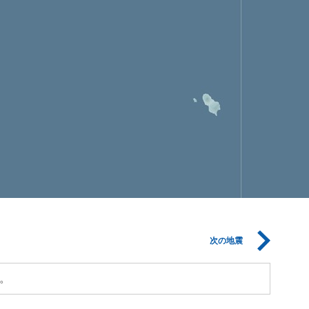
次の地震
。