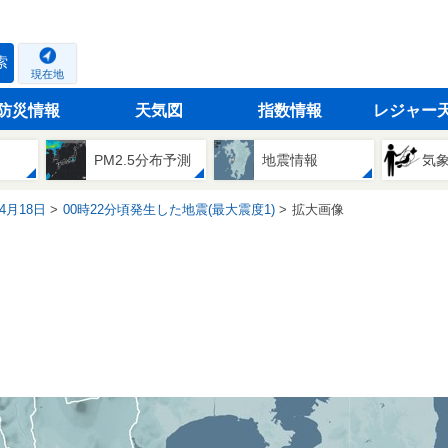
索
現在地
防災情報
天気図
指数情報
レジャー
PM2.5分布予測
地震情報
気
04月18日
00時22分頃発生した地震(最大震度1)
拡大画像