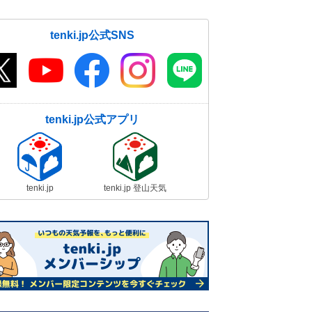
tenki.jp公式SNS
tenki.jp公式アプリ
tenki.jp
tenki.jp 登山天気