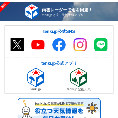
雨雲レーダーで雨を回避！
tenki.jp公式 天気予報アプリ
tenki.jp公式SNS
tenki.jp公式アプリ
tenki.jp
tenki.jp 登山天気