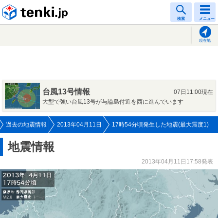
tenki.jp
検索
メニュー
現在地
台風13号情報
07日11:00現在
大型で強い台風13号が与論島付近を西に進んでいます
過去の地震情報
2013年04月11日
17時54分頃発生した地震(最大震度1)
地震情報
2013年04月11日17:58発表