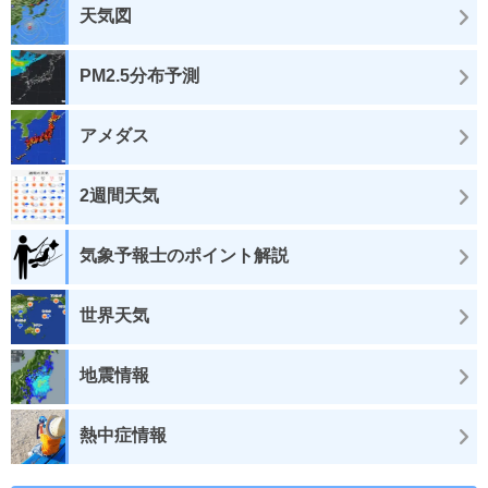
天気図
PM2.5分布予測
アメダス
2週間天気
気象予報士のポイント解説
世界天気
地震情報
熱中症情報