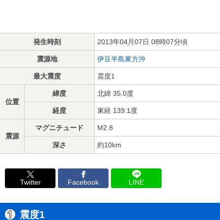
発生時刻
2013年04月07日 08時07分頃
震源地
伊豆半島東方沖
最大震度
震度1
緯度
北緯 35.0度
位置
経度
東経 139.1度
マグニチュード
M2.8
震源
深さ
約10km
Twitter
Facebook
LINE
震度1