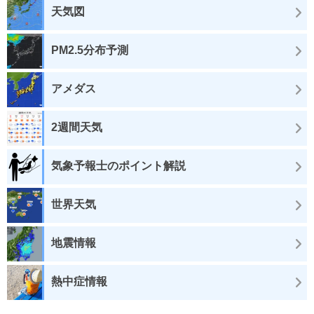
天気図
PM2.5分布予測
アメダス
2週間天気
気象予報士のポイント解説
世界天気
地震情報
熱中症情報