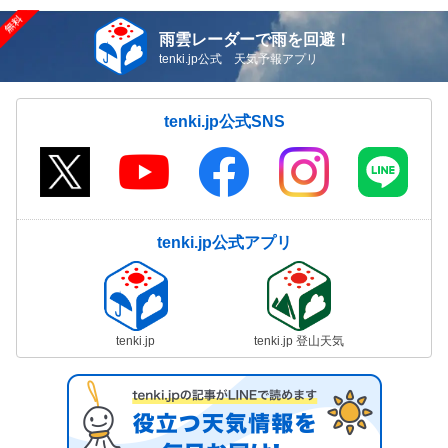
雨雲レーダーで雨を回避！
tenki.jp公式 天気予報アプリ
tenki.jp公式SNS
tenki.jp公式アプリ
tenki.jp
tenki.jp 登山天気