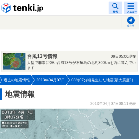
tenki.jp
検索
メニュー
現在地
台風13号情報
09日05:00現在
大型で非常に強い台風13号が石垣島の北約300kmを西に進んでい
ます
過去の地震情報
2013年04月07日
08時07分頃発生した地震(最大震度1)
地震情報
2013年04月07日08:11発表