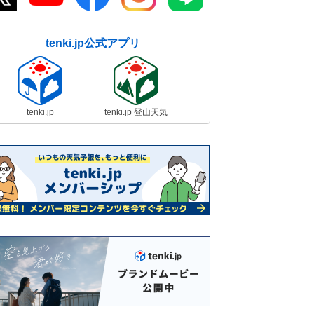
tenki.jp公式アプリ
tenki.jp
tenki.jp 登山天気