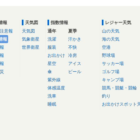
情報
天気図
指数情報
レジャー天気
注意報
天気図
通年
夏季
山の天気
情報
気象衛星
洗濯
汗かき
海の天気
報
世界衛星
服装
不快
空港
報
お出かけ
冷房
野球場
報
星空
アイス
サッカー場
災
傘
ビール
ゴルフ場
紫外線
キャンプ場
体感温度
競馬・競艇・競輪
洗車
釣り
睡眠
お出かけスポット