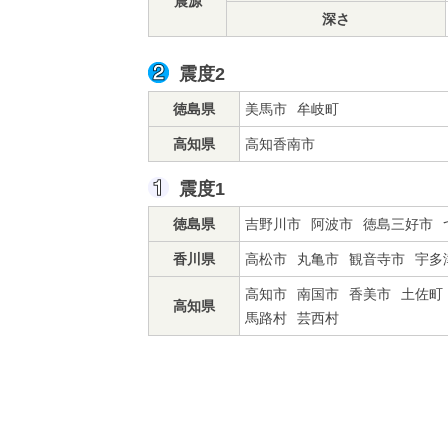
震源
深さ
震度2
徳島県
美馬市
牟岐町
高知県
高知香南市
震度1
徳島県
吉野川市
阿波市
徳島三好市
香川県
高松市
丸亀市
観音寺市
宇多
高知市
南国市
香美市
土佐町
高知県
馬路村
芸西村