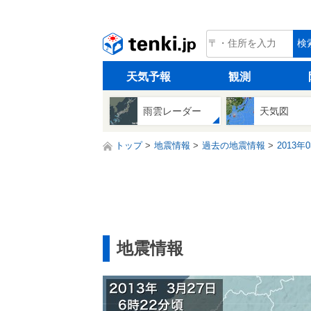
tenki.jp
検
天気予報
観測
雨雲レーダー
天気図
トップ
地震情報
過去の地震情報
2013年
地震情報