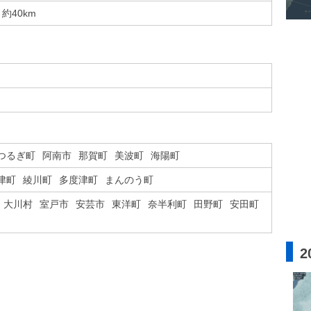
約40km
つるぎ町
阿南市
那賀町
美波町
海陽町
津町
綾川町
多度津町
まんのう町
大川村
室戸市
安芸市
東洋町
奈半利町
田野町
安田町
2