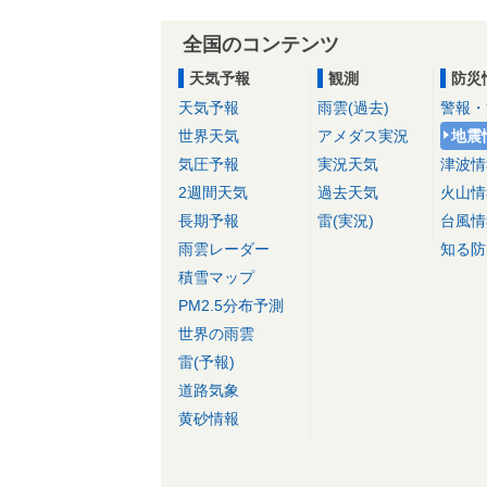
全国のコンテンツ
天気予報
観測
防災
天気予報
雨雲(過去)
警報・
世界天気
アメダス実況
地震
気圧予報
実況天気
津波情
2週間天気
過去天気
火山情
長期予報
雷(実況)
台風情
雨雲レーダー
知る防
積雪マップ
PM2.5分布予測
世界の雨雲
雷(予報)
道路気象
黄砂情報