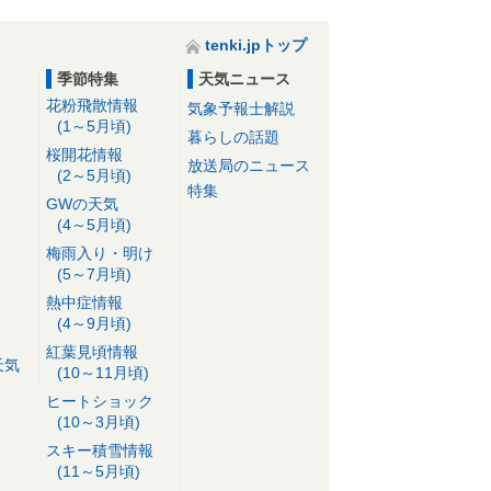
tenki.jpトップ
季節特集
天気ニュース
花粉飛散情報
気象予報士解説
(1～5月頃)
暮らしの話題
桜開花情報
放送局のニュース
(2～5月頃)
特集
GWの天気
(4～5月頃)
梅雨入り・明け
(5～7月頃)
熱中症情報
(4～9月頃)
紅葉見頃情報
天気
(10～11月頃)
ヒートショック
(10～3月頃)
スキー積雪情報
(11～5月頃)