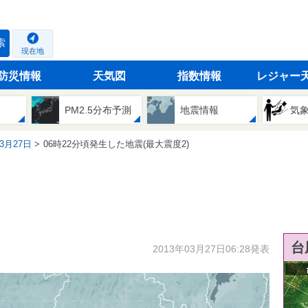
索
現在地
防災情報
天気図
指数情報
レジャー
PM2.5分布予測
地震情報
気
03月27日
06時22分頃発生した地震(最大震度2)
台
2013年03月27日06:28発表