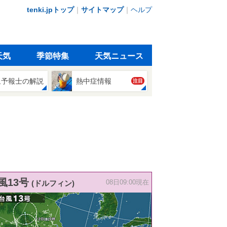
tenki.jpトップ
｜
サイトマップ
｜
ヘルプ
天気
季節特集
天気ニュース
象予報士の解説
熱中症情報
注目
風13号
(ドルフィン)
08日09:00現在