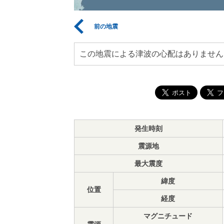
前の地震
この地震による津波の心配はありません
発生時刻
震源地
最大震度
緯度
位置
経度
マグニチュード