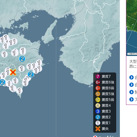
大型
西に