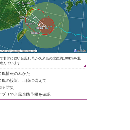
で非常に強い台風13号が久米島の北西約100kmを北
進んでいます
台風情報のみかた
台風の接近、上陸に備えて
知る防災
アプリで台風進路予報を確認