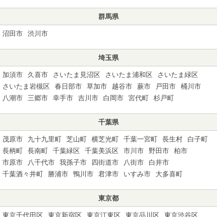
群馬県
沼田市
渋川市
埼玉県
加須市
久喜市
さいたま見沼区
さいたま浦和区
さいたま緑区
さいたま岩槻区
春日部市
草加市
越谷市
蕨市
戸田市
桶川市
八潮市
三郷市
幸手市
吉川市
白岡市
宮代町
杉戸町
千葉県
茂原市
九十九里町
芝山町
横芝光町
千葉一宮町
長生村
白子町
長柄町
長南町
千葉緑区
千葉美浜区
市川市
野田市
柏市
市原市
八千代市
我孫子市
四街道市
八街市
白井市
千葉酒々井町
勝浦市
鴨川市
君津市
いすみ市
大多喜町
東京都
東京千代田区
東京新宿区
東京江東区
東京品川区
東京渋谷区