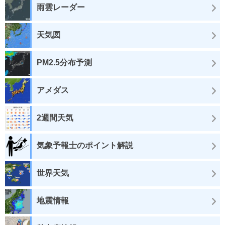
雨雲レーダー
天気図
PM2.5分布予測
アメダス
2週間天気
気象予報士のポイント解説
世界天気
地震情報