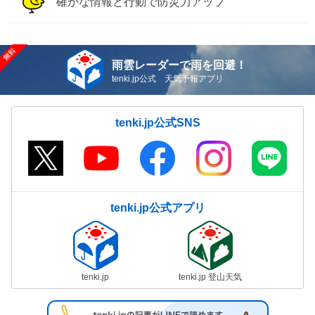
確かな情報と行動で防災力アップ
雨雲レーダーで雨を回避！
tenki.jp公式 天気予報アプリ
tenki.jp公式SNS
tenki.jp公式アプリ
tenki.jp
tenki.jp 登山天気