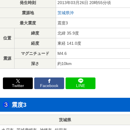
発生時刻
2013年03月26日 20時55分頃
震源地
茨城県沖
最大震度
震度3
緯度
北緯 35.9度
位置
経度
東経 141.0度
マグニチュード
M4.6
震源
深さ
約10km
Twitter
Facebook
LINE
震度3
茨城県
水戸市
茨城鹿嶋市
神栖市
鉾田市