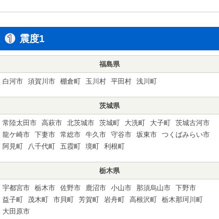
震度1
福島県
白河市
須賀川市
棚倉町
玉川村
平田村
浅川町
茨城県
常陸太田市
高萩市
北茨城市
茨城町
大洗町
大子町
茨城古河市
龍ケ崎市
下妻市
常総市
牛久市
守谷市
坂東市
つくばみらい市
阿見町
八千代町
五霞町
境町
利根町
栃木県
宇都宮市
栃木市
佐野市
鹿沼市
小山市
那須烏山市
下野市
益子町
茂木町
市貝町
芳賀町
岩舟町
高根沢町
栃木那珂川町
大田原市