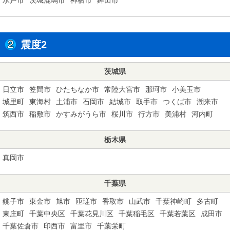
震度2
茨城県
日立市
笠間市
ひたちなか市
常陸大宮市
那珂市
小美玉市
城里町
東海村
土浦市
石岡市
結城市
取手市
つくば市
潮来市
筑西市
稲敷市
かすみがうら市
桜川市
行方市
美浦村
河内町
栃木県
真岡市
千葉県
銚子市
東金市
旭市
匝瑳市
香取市
山武市
千葉神崎町
多古町
東庄町
千葉中央区
千葉花見川区
千葉稲毛区
千葉若葉区
成田市
千葉佐倉市
印西市
富里市
千葉栄町