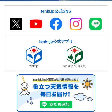
tenki.jp公式SNS
tenki.jp公式アプリ
tenki.jp
tenki.jp 登山天気