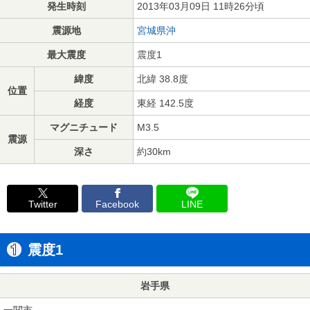
発生時刻
2013年03月09日 11時26分頃
震源地
宮城県沖
最大震度
震度1
緯度
北緯 38.8度
位置
経度
東経 142.5度
マグニチュード
M3.5
震源
深さ
約30km
Twitter
Facebook
LINE
震度1
岩手県
一関市