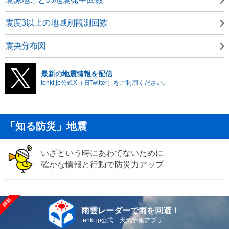
震度3以上の地域別観測回数
震央分布図
最新の地震情報を配信
tenki.jp公式X（旧Twitter）をご利用ください。
「知る防災」地震
いざという時にあわてないために
確かな情報と行動で防災力アップ
雨雲レーダーで雨を回避！
tenki.jp公式 天気予報アプリ