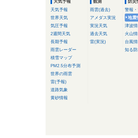
天気予報
観測
防災
天気予報
雨雲(過去)
警報・
世界天気
アメダス実況
地震
気圧予報
実況天気
津波情
2週間天気
過去天気
火山情
長期予報
雷(実況)
台風情
雨雲レーダー
知る防
積雪マップ
PM2.5分布予測
世界の雨雲
雷(予報)
道路気象
黄砂情報