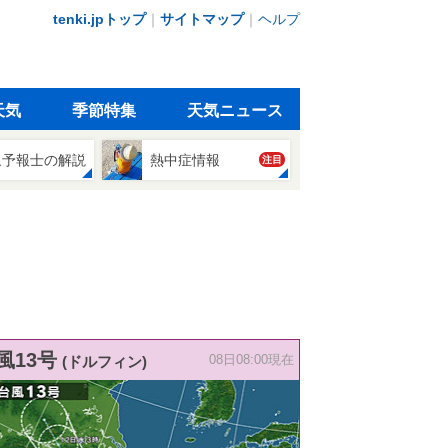
tenki.jpトップ
｜
サイトマップ
｜
ヘルプ
天気
季節特集
天気ニュース
象予報士の解説
熱中症情報
注目
風13号
(ドルフィン)
08日08:00現在