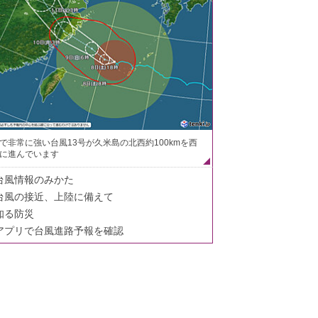
で非常に強い台風13号が久米島の北西約100kmを西
に進んでいます
台風情報のみかた
台風の接近、上陸に備えて
知る防災
アプリで台風進路予報を確認