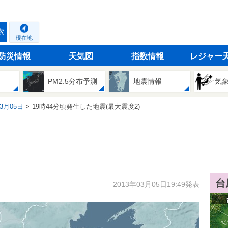
索
現在地
防災情報
天気図
指数情報
レジャー
PM2.5分布予測
地震情報
気
03月05日
19時44分頃発生した地震(最大震度2)
台
2013年03月05日19:49発表