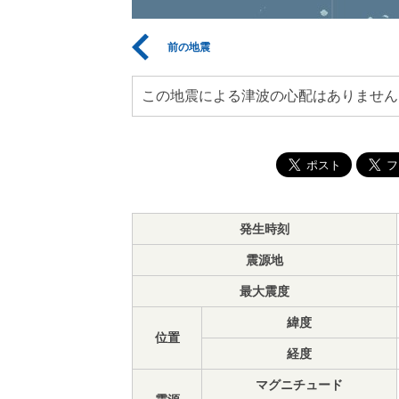
前の地震
この地震による津波の心配はありません
発生時刻
震源地
最大震度
緯度
位置
経度
マグニチュード