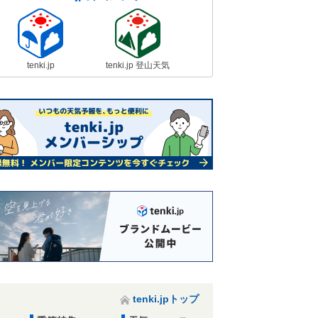
tenki.jp
tenki.jp 登山天気
tenki.jpトップ