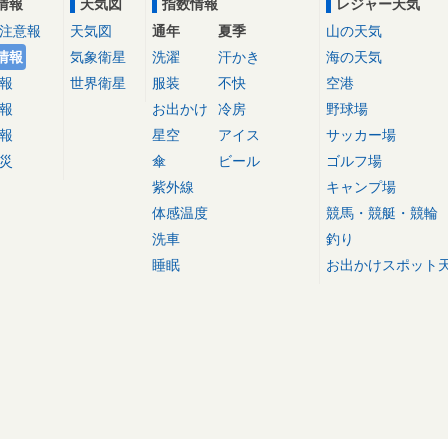
情報
天気図
指数情報
レジャー天気
注意報
天気図
通年
夏季
山の天気
情報
気象衛星
洗濯
汗かき
海の天気
報
世界衛星
服装
不快
空港
報
お出かけ
冷房
野球場
報
星空
アイス
サッカー場
災
傘
ビール
ゴルフ場
紫外線
キャンプ場
体感温度
競馬・競艇・競輪
洗車
釣り
睡眠
お出かけスポット