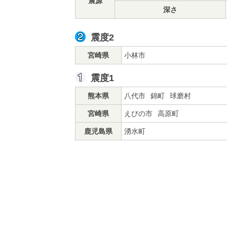
震源
深さ
震度2
宮崎県
小林市
震度1
熊本県
八代市
錦町
球磨村
宮崎県
えびの市
高原町
鹿児島県
湧水町