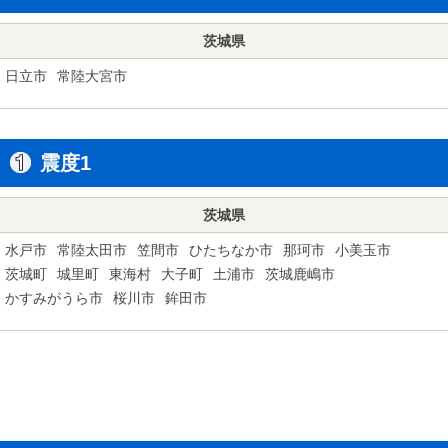
茨城県
日立市
常陸大宮市
震度1
茨城県
水戸市
常陸太田市
笠間市
ひたちなか市
那珂市
小美玉市
茨城町
城里町
東海村
大子町
土浦市
茨城鹿嶋市
かすみがうら市
桜川市
鉾田市