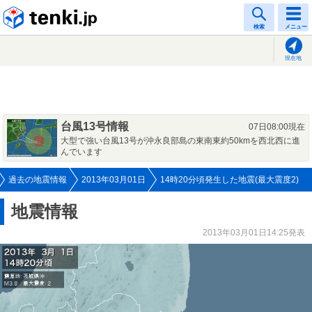
tenki.jp
検索
メニュー
現在地
台風13号情報
07日08:00現在
大型で強い台風13号が沖永良部島の東南東約50kmを西北西に進
んでいます
過去の地震情報
2013年03月01日
14時20分頃発生した地震(最大震度2)
地震情報
2013年03月01日14:25発表