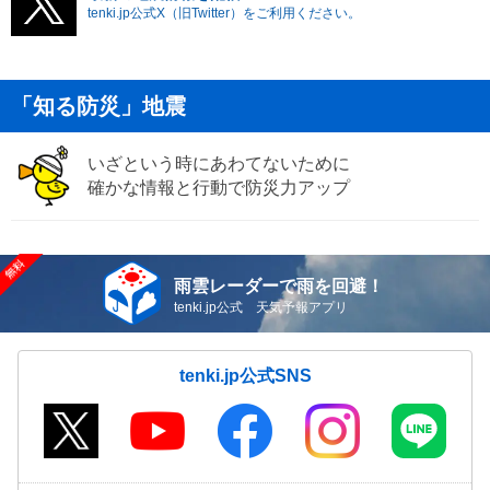
tenki.jp公式X（旧Twitter）をご利用ください。
「知る防災」地震
いざという時にあわてないために
確かな情報と行動で防災力アップ
雨雲レーダーで雨を回避！
tenki.jp公式 天気予報アプリ
tenki.jp公式SNS