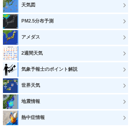
天気図
PM2.5分布予測
アメダス
2週間天気
気象予報士のポイント解説
世界天気
地震情報
熱中症情報