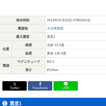
発生時刻
2013年02月20日 07時39分頃
震源地
大分県西部
最大震度
震度1
緯度
北緯 33.4度
位置
経度
東経 130.9度
マグニチュード
M2.5
震源
深さ
約10km
Twitter
Facebook
LINE
震度1