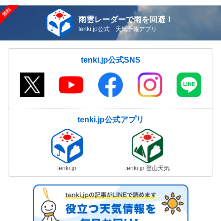
雨雲レーダーで雨を回避！
tenki.jp公式 天気予報アプリ
tenki.jp公式SNS
tenki.jp公式アプリ
tenki.jp
tenki.jp 登山天気