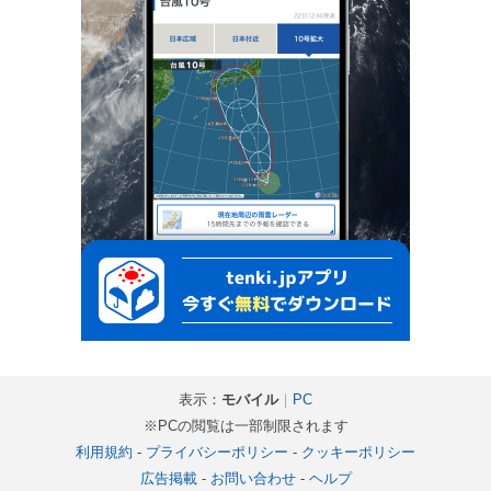
表示：
モバイル
｜
PC
※PCの閲覧は一部制限されます
利用規約
-
プライバシーポリシー
-
クッキーポリシー
広告掲載
-
お問い合わせ
-
ヘルプ