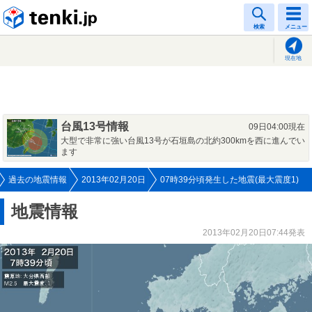
tenki.jp
検索
メニュー
現在地
台風13号情報
09日04:00現在
大型で非常に強い台風13号が石垣島の北約300kmを西に進んでい
ます
過去の地震情報
2013年02月20日
07時39分頃発生した地震(最大震度1)
地震情報
2013年02月20日07:44発表