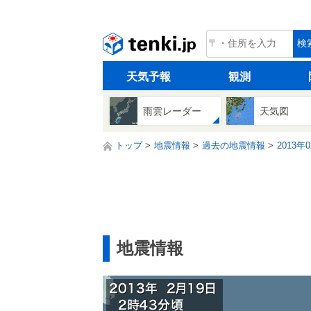
tenki.jp
検
天気予報
観測
雨雲レーダー
天気図
トップ
地震情報
過去の地震情報
2013年
地震情報