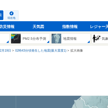
索
現在地
防災情報
天気図
指数情報
レジャー
PM2.5分布予測
地震情報
気
02月19日
02時43分頃発生した地震(最大震度1)
拡大画像