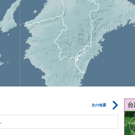
台
次の地震
。