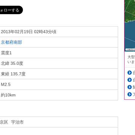
2013年02月19日 02時43分頃
京都府南部
震度1
大型
いま
北緯 35.0度
東経 135.7度
M2.5
約10km
京区
宇治市