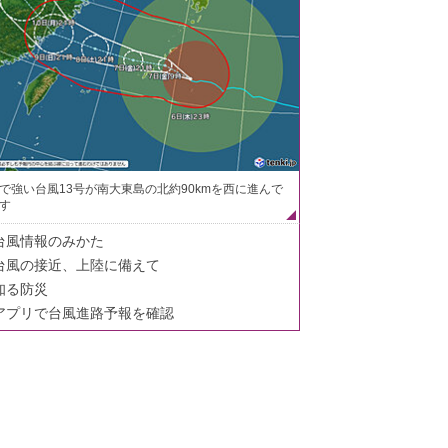
で強い台風13号が南大東島の北約90kmを西に進んで
す
台風情報のみかた
台風の接近、上陸に備えて
知る防災
アプリで台風進路予報を確認