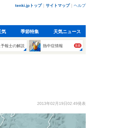
tenki.jpトップ
｜
サイトマップ
｜
ヘルプ
天気
季節特集
天気ニュース
象予報士の解説
熱中症情報
注目
2013年02月19日02:49発表