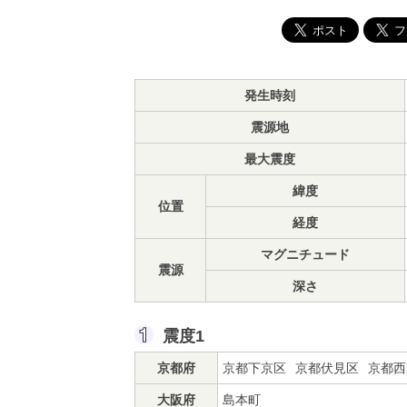
発生時刻
震源地
最大震度
緯度
位置
経度
マグニチュード
震源
深さ
震度1
京都府
京都下京区
京都伏見区
京都西
大阪府
島本町