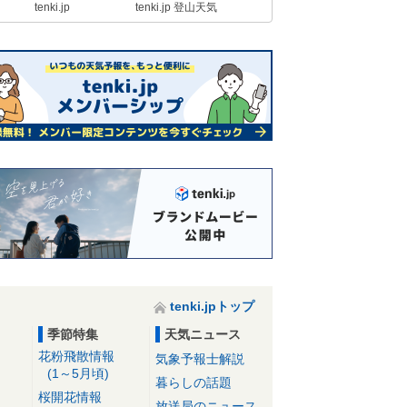
tenki.jp
tenki.jp 登山天気
tenki.jpトップ
季節特集
天気ニュース
花粉飛散情報
気象予報士解説
(1～5月頃)
暮らしの話題
桜開花情報
放送局のニュース