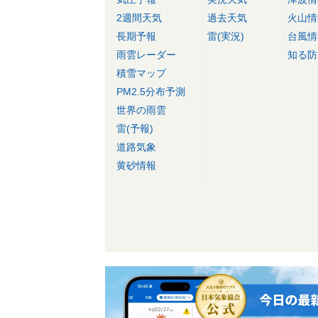
2週間天気
過去天気
火山情
長期予報
雷(実況)
台風情
雨雲レーダー
知る防
積雪マップ
PM2.5分布予測
世界の雨雲
雷(予報)
道路気象
黄砂情報