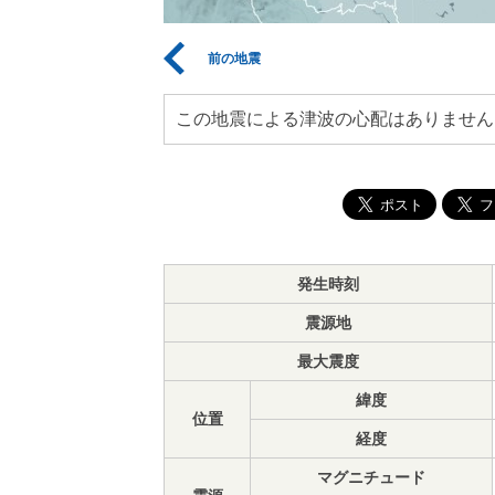
前の地震
この地震による津波の心配はありません
発生時刻
震源地
最大震度
緯度
位置
経度
マグニチュード