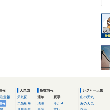
情報
天気図
指数情報
レジャー天気
注意報
天気図
通年
夏季
山の天気
情報
気象衛星
洗濯
汗かき
海の天気
報
世界衛星
服装
不快
空港