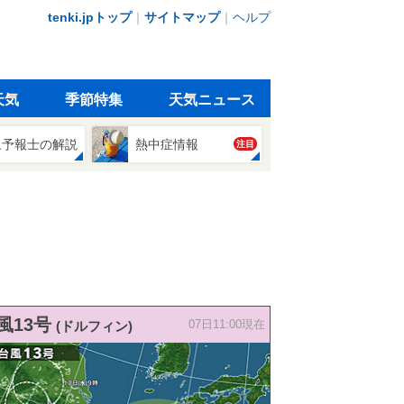
tenki.jpトップ
｜
サイトマップ
｜
ヘルプ
天気
季節特集
天気ニュース
象予報士の解説
熱中症情報
注目
風13号
(ドルフィン)
07日11:00現在