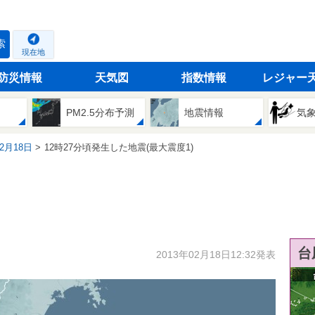
索
現在地
防災情報
天気図
指数情報
レジャー
PM2.5分布予測
地震情報
気
02月18日
12時27分頃発生した地震(最大震度1)
台
2013年02月18日12:32発表