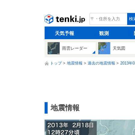
tenki.jp
検
天気予報
観測
雨雲レーダー
天気図
トップ
地震情報
過去の地震情報
2013年
地震情報