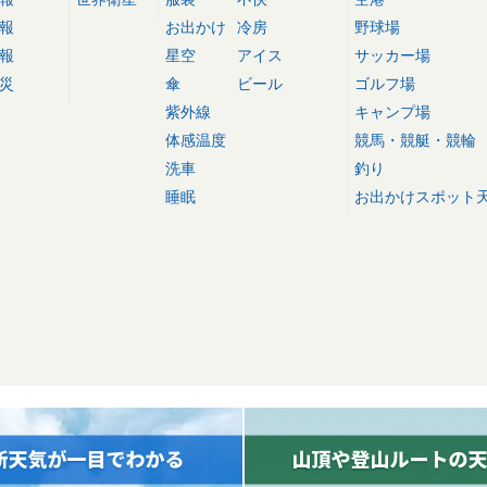
報
お出かけ
冷房
野球場
報
星空
アイス
サッカー場
災
傘
ビール
ゴルフ場
紫外線
キャンプ場
体感温度
競馬・競艇・競輪
洗車
釣り
睡眠
お出かけスポット