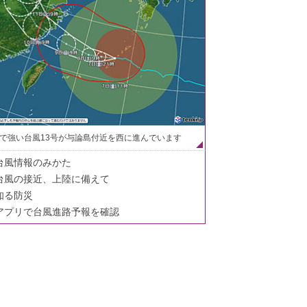
で強い台風13号が与論島付近を西に進んでいます
台風情報のみかた
台風の接近、上陸に備えて
知る防災
アプリで台風進路予報を確認