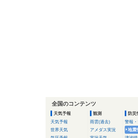
全国のコンテンツ
天気予報
観測
防災
天気予報
雨雲(過去)
警報・
世界天気
アメダス実況
地震
気圧予報
実況天気
津波情