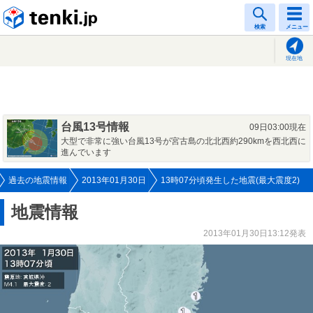
tenki.jp
検索
メニュー
現在地
台風13号情報
09日03:00現在
大型で非常に強い台風13号が宮古島の北北西約290kmを西北西に
進んでいます
過去の地震情報
2013年01月30日
13時07分頃発生した地震(最大震度2)
地震情報
2013年01月30日13:12発表