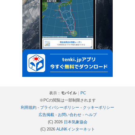
表示：
モバイル
｜
PC
※PCの閲覧は一部制限されます
利用規約
-
プライバシーポリシー
-
クッキーポリシー
広告掲載
-
お問い合わせ
-
ヘルプ
(C) 2026
日本気象協会
(C) 2026
ALiNKインターネット