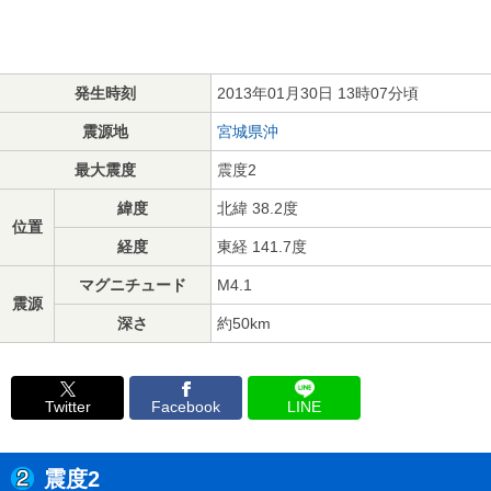
発生時刻
2013年01月30日 13時07分頃
震源地
宮城県沖
最大震度
震度2
緯度
北緯 38.2度
位置
経度
東経 141.7度
マグニチュード
M4.1
震源
深さ
約50km
Twitter
Facebook
LINE
震度2