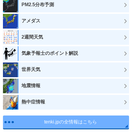
PM2.5分布予測
アメダス
2週間天気
気象予報士のポイント解説
世界天気
地震情報
熱中症情報
tenki.jpの全情報はこちら