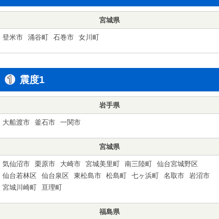
宮城県
登米市
涌谷町
石巻市
女川町
震度1
岩手県
大船渡市
釜石市
一関市
宮城県
気仙沼市
栗原市
大崎市
宮城美里町
南三陸町
仙台宮城野区
仙台若林区
仙台泉区
東松島市
松島町
七ヶ浜町
名取市
岩沼市
宮城川崎町
亘理町
福島県