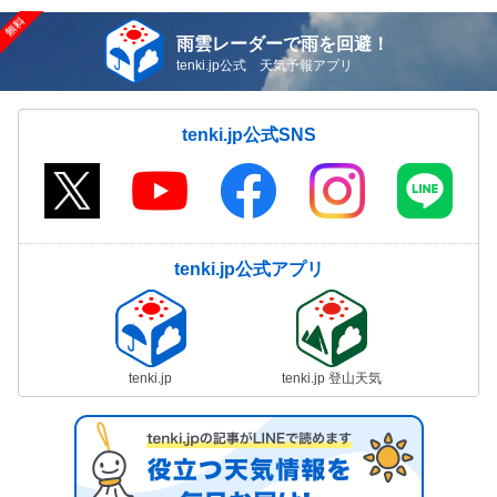
雨雲レーダーで雨を回避！
tenki.jp公式 天気予報アプリ
tenki.jp公式SNS
tenki.jp公式アプリ
tenki.jp
tenki.jp 登山天気