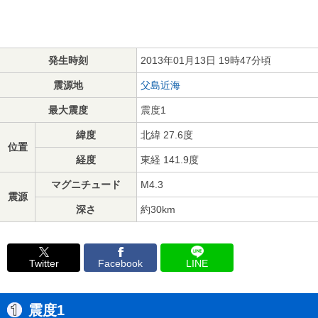
発生時刻
2013年01月13日 19時47分頃
震源地
父島近海
最大震度
震度1
緯度
北緯 27.6度
位置
経度
東経 141.9度
マグニチュード
M4.3
震源
深さ
約30km
Twitter
Facebook
LINE
震度1