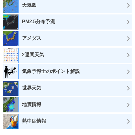
天気図
PM2.5分布予測
アメダス
2週間天気
気象予報士のポイント解説
世界天気
地震情報
熱中症情報