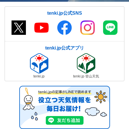
tenki.jp公式SNS
tenki.jp公式アプリ
tenki.jp
tenki.jp 登山天気