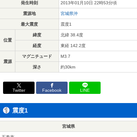
発生時刻
2013年01月10日 22時53分頃
震源地
宮城県沖
最大震度
震度1
緯度
北緯 38.4度
位置
経度
東経 142.2度
マグニチュード
M3.7
震源
深さ
約30km
Twitter
Facebook
LINE
震度1
宮城県
石巻市