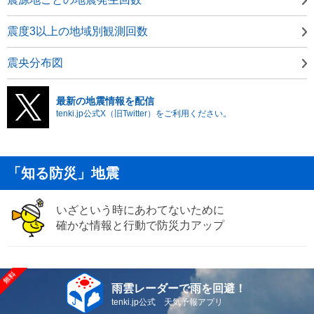
震度3以上の地域別観測回数
震央分布図
最新の地震情報を配信
tenki.jp公式X（旧Twitter）をご利用ください。
「知る防災」地震
いざという時にあわてないために
確かな情報と行動で防災力アップ
雨雲レーダーで雨を回避！
tenki.jp公式 天気予報アプリ