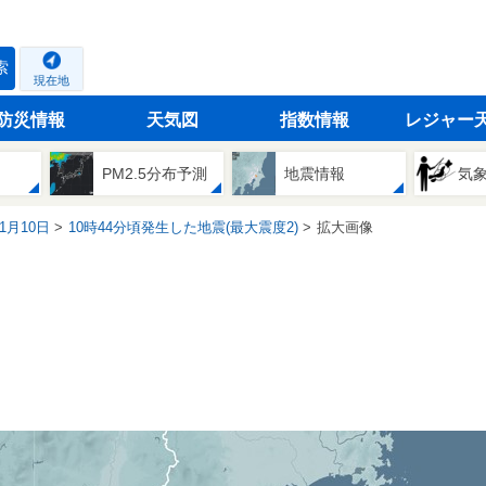
索
現在地
防災情報
天気図
指数情報
レジャー
PM2.5分布予測
地震情報
気
01月10日
10時44分頃発生した地震(最大震度2)
拡大画像