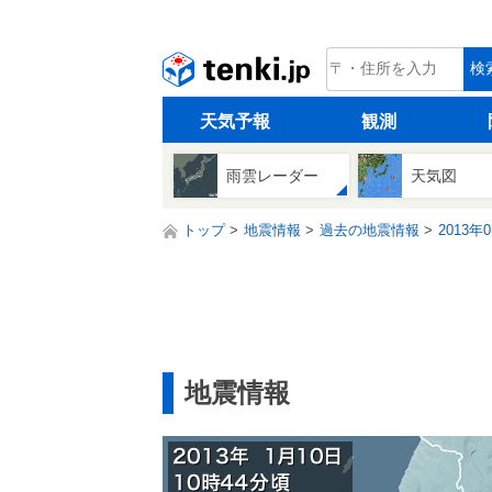
tenki.jp
検
天気予報
観測
雨雲レーダー
天気図
トップ
地震情報
過去の地震情報
2013年
地震情報