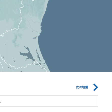
次の地震
。