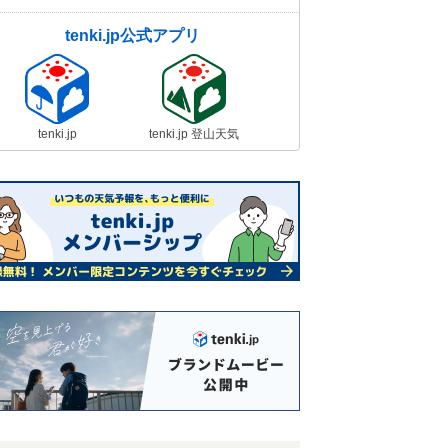
tenki.jp公式アプリ
tenki.jp
tenki.jp 登山天気