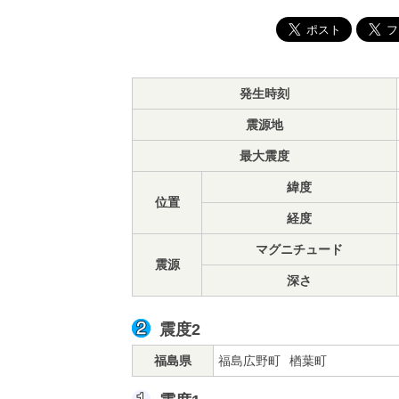
発生時刻
震源地
最大震度
緯度
位置
経度
マグニチュード
震源
深さ
震度2
福島県
福島広野町
楢葉町