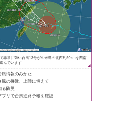
で非常に強い台風13号が久米島の北西約50kmを西南
進んでいます
台風情報のみかた
台風の接近、上陸に備えて
知る防災
アプリで台風進路予報を確認