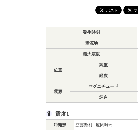
発生時刻
震源地
最大震度
緯度
位置
経度
マグニチュード
震源
深さ
震度1
沖縄県
渡嘉敷村
座間味村