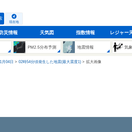
索
現在地
防災情報
天気図
指数情報
レジャー
PM2.5分布予測
地震情報
気
01月04日
02時54分頃発生した地震(最大震度1)
拡大画像