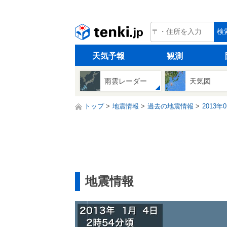
tenki.jp
検
天気予報
観測
雨雲レーダー
天気図
トップ
地震情報
過去の地震情報
2013年
地震情報