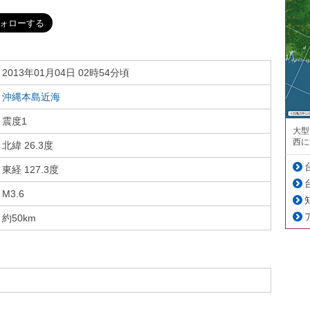
2013年01月04日 02時54分頃
沖縄本島近海
震度1
大型
西に
北緯 26.3度
東経 127.3度
M3.6
約50km