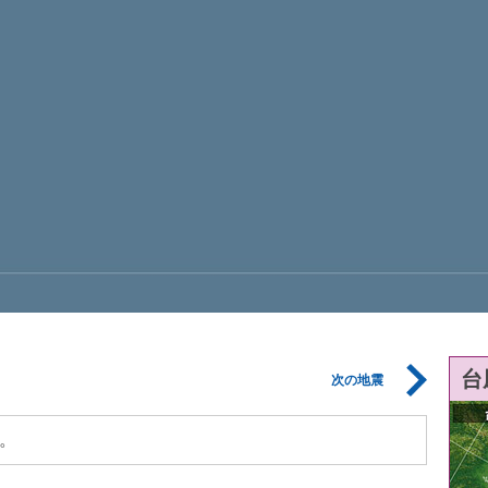
台
次の地震
。