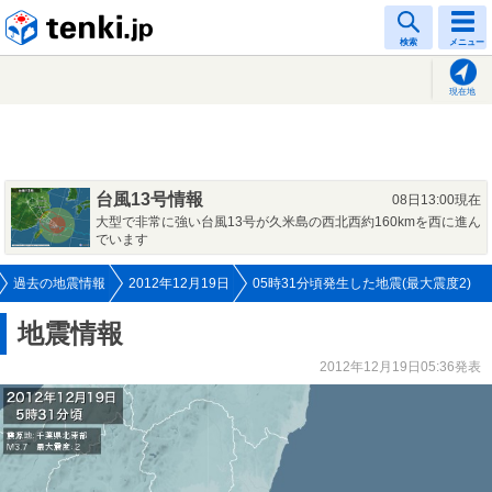
tenki.jp
検索
メニュー
現在地
台風13号情報
08日13:00現在
大型で非常に強い台風13号が久米島の西北西約160kmを西に進ん
でいます
過去の地震情報
2012年12月19日
05時31分頃発生した地震(最大震度2)
地震情報
2012年12月19日05:36発表