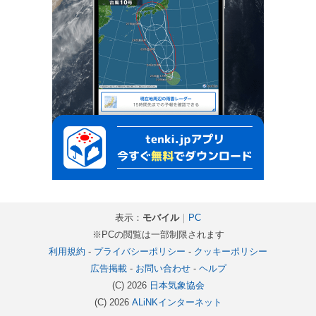
表示：
モバイル
｜
PC
※PCの閲覧は一部制限されます
利用規約
-
プライバシーポリシー
-
クッキーポリシー
広告掲載
-
お問い合わせ
-
ヘルプ
(C) 2026
日本気象協会
(C) 2026
ALiNKインターネット