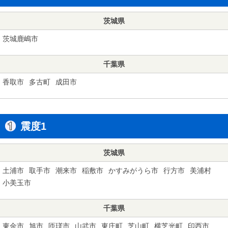
茨城県
茨城鹿嶋市
千葉県
香取市
多古町
成田市
震度1
茨城県
土浦市
取手市
潮来市
稲敷市
かすみがうら市
行方市
美浦村
小美玉市
千葉県
東金市
旭市
匝瑳市
山武市
東庄町
芝山町
横芝光町
印西市