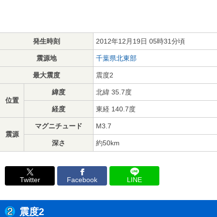
発生時刻
2012年12月19日 05時31分頃
震源地
千葉県北東部
最大震度
震度2
緯度
北緯 35.7度
位置
経度
東経 140.7度
マグニチュード
M3.7
震源
深さ
約50km
Twitter
Facebook
LINE
震度2