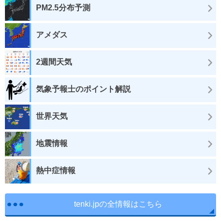
PM2.5分布予測
アメダス
2週間天気
気象予報士のポイント解説
世界天気
地震情報
熱中症情報
tenki.jpの全情報はこちら