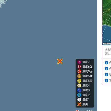
大型
西に