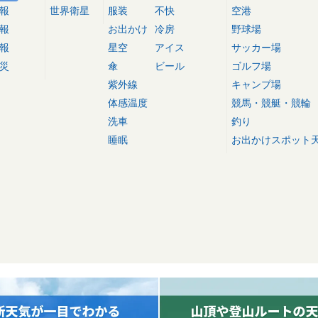
報
世界衛星
服装
不快
空港
報
お出かけ
冷房
野球場
報
星空
アイス
サッカー場
災
傘
ビール
ゴルフ場
紫外線
キャンプ場
体感温度
競馬・競艇・競輪
洗車
釣り
睡眠
お出かけスポット