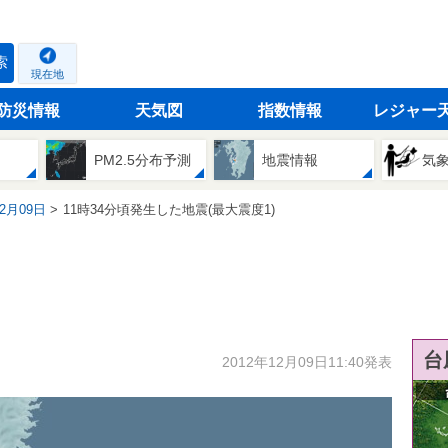
索
現在地
防災情報
天気図
指数情報
レジャー
PM2.5分布予測
地震情報
気
12月09日
11時34分頃発生した地震(最大震度1)
台
2012年12月09日11:40発表