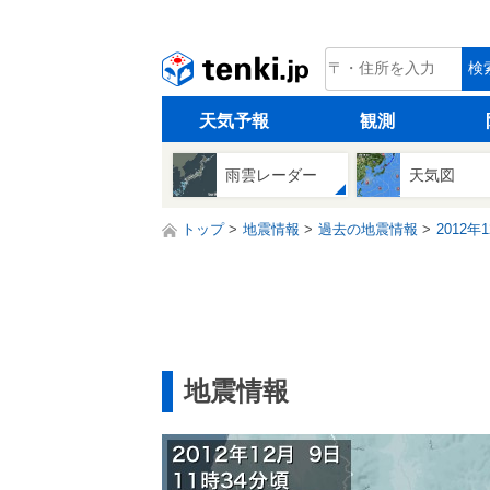
tenki.jp
検
天気予報
観測
雨雲レーダー
天気図
トップ
地震情報
過去の地震情報
2012年
地震情報