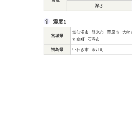
震源
深さ
震度1
気仙沼市
登米市
栗原市
大崎
宮城県
丸森町
石巻市
福島県
いわき市
浪江町