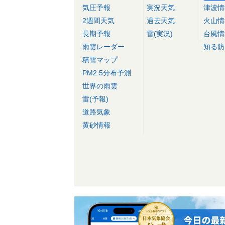
気圧予報
実況天気
津波情
2週間天気
過去天気
火山情
長期予報
雷(実況)
台風情
雨雲レーダー
知る防
積雪マップ
PM2.5分布予測
世界の雨雲
雷(予報)
道路気象
黄砂情報