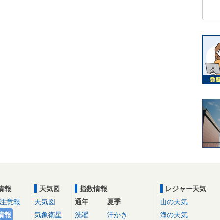
情報
天気図
指数情報
レジャー天気
注意報
天気図
通年
夏季
山の天気
情報
気象衛星
洗濯
汗かき
海の天気