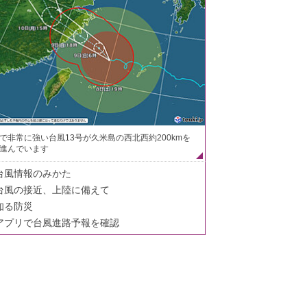
で非常に強い台風13号が久米島の西北西約200kmを
進んでいます
台風情報のみかた
台風の接近、上陸に備えて
知る防災
アプリで台風進路予報を確認