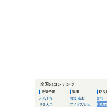
全国のコンテンツ
天気予報
観測
防災
天気予報
雨雲(過去)
警報・
世界天気
アメダス実況
地震