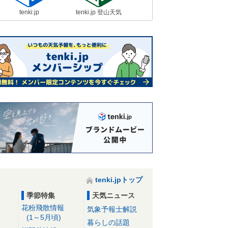
tenki.jp
tenki.jp 登山天気
tenki.jpトップ
季節特集
天気ニュース
花粉飛散情報
気象予報士解説
(1～5月頃)
暮らしの話題