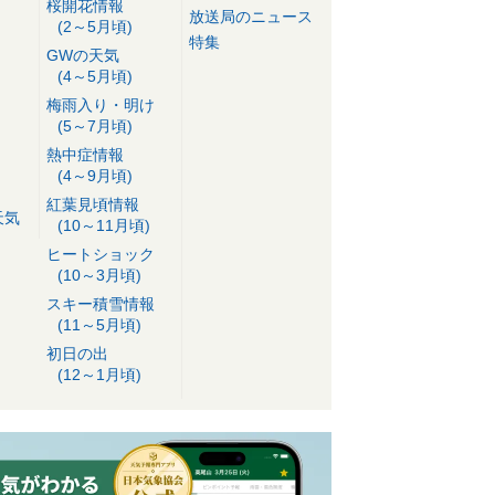
桜開花情報
放送局のニュース
(2～5月頃)
特集
GWの天気
(4～5月頃)
梅雨入り・明け
(5～7月頃)
熱中症情報
(4～9月頃)
紅葉見頃情報
天気
(10～11月頃)
ヒートショック
(10～3月頃)
スキー積雪情報
(11～5月頃)
初日の出
(12～1月頃)