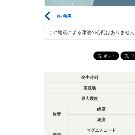
前の地震
この地震による津波の心配はありません
発生時刻
震源地
最大震度
緯度
位置
経度
マグニチュード