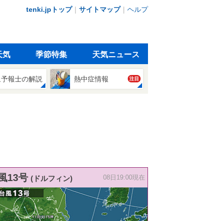
tenki.jpトップ
｜
サイトマップ
｜
ヘルプ
天気
季節特集
天気ニュース
象予報士の解説
熱中症情報
注目
風13号
(ドルフィン)
08日19:00現在