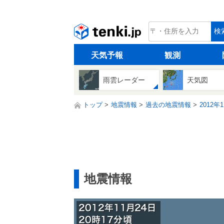
tenki.jp
検
天気予報
観測
雨雲レーダー
天気図
トップ
地震情報
過去の地震情報
2012年
地震情報