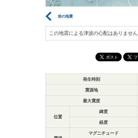
前の地震
この地震による津波の心配はありません
発生時刻
震源地
最大震度
緯度
位置
経度
マグニチュード