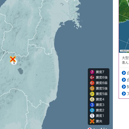
大型
進ん