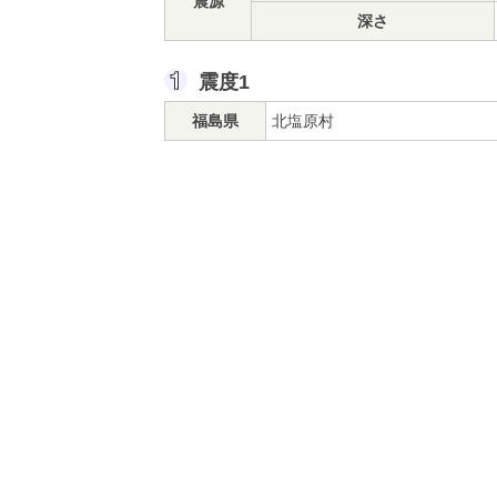
震源
深さ
震度1
福島県
北塩原村