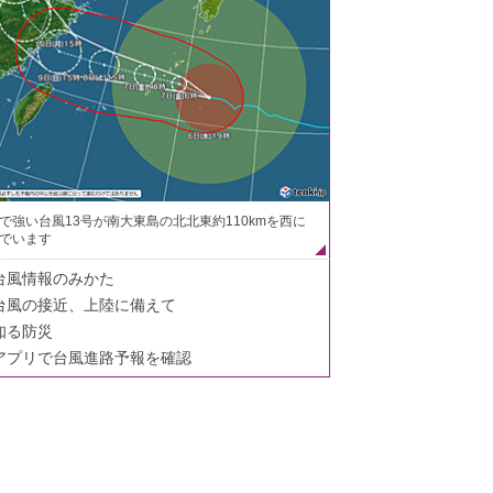
で強い台風13号が南大東島の北北東約110kmを西に
でいます
台風情報のみかた
台風の接近、上陸に備えて
知る防災
アプリで台風進路予報を確認