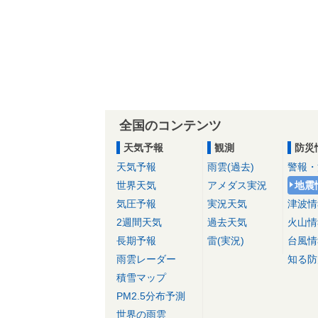
全国のコンテンツ
天気予報
観測
防災
天気予報
雨雲(過去)
警報・
世界天気
アメダス実況
地震
気圧予報
実況天気
津波情
2週間天気
過去天気
火山情
長期予報
雷(実況)
台風情
雨雲レーダー
知る防
積雪マップ
PM2.5分布予測
世界の雨雲