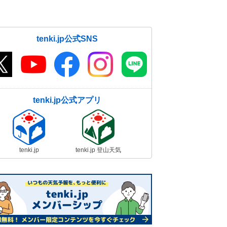
tenki.jp公式SNS
tenki.jp公式アプリ
tenki.jp
tenki.jp 登山天気