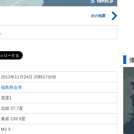
次の地震
。
2012年11月24日 20時17分頃
福島県会津
震度1
北緯 37.7度
東経 139.9度
M2.3