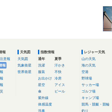
情報
天気図
指数情報
レジャー天気
注意報
天気図
通年
夏季
山の天気
情報
気象衛星
洗濯
汗かき
海の天気
報
世界衛星
服装
不快
空港
報
お出かけ
冷房
野球場
報
星空
アイス
サッカー場
災
傘
ビール
ゴルフ場
紫外線
キャンプ場
体感温度
競馬・競艇・競輪
洗車
釣り