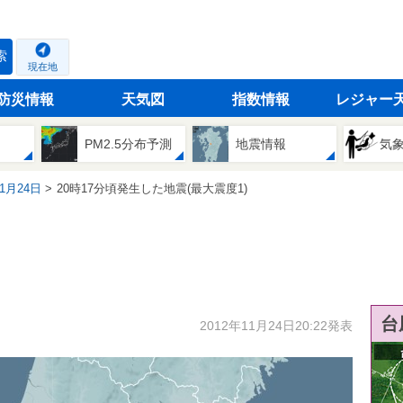
索
現在地
防災情報
天気図
指数情報
レジャー
PM2.5分布予測
地震情報
気
11月24日
20時17分頃発生した地震(最大震度1)
台
2012年11月24日20:22発表