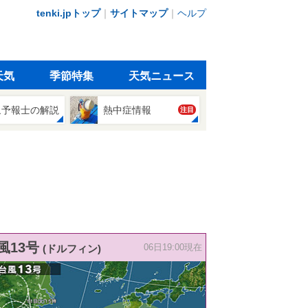
tenki.jpトップ
｜
サイトマップ
｜
ヘルプ
天気
季節特集
天気ニュース
象予報士の解説
熱中症情報
注目
風13号
(ドルフィン)
06日19:00現在