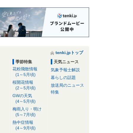
tenki.jpトップ
季節特集
天気ニュース
花粉飛散情報
気象予報士解説
(1～5月頃)
暮らしの話題
桜開花情報
放送局のニュース
(2～5月頃)
特集
GWの天気
(4～5月頃)
梅雨入り・明け
(5～7月頃)
熱中症情報
(4～9月頃)