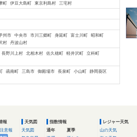
摩町
伊豆大島町
東京利島村
三宅村
甲州市
中央市
市川三郷町
身延町
富士川町
昭和町
沢村
丹波山村
長野川上村
北相木村
佐久穂町
軽井沢町
立科町
町
函南町
三島市
御殿場市
長泉町
小山町
静岡葵区
情報
天気図
指数情報
レジャー天気
注意報
天気図
通年
夏季
山の天気