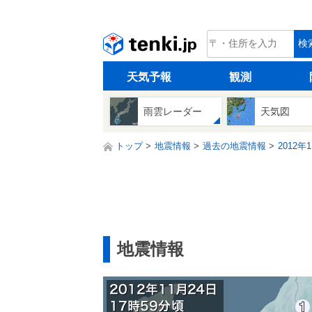
tenki.jp
検
天気予報
観測
雨雲レーダー
天気図
トップ
地震情報
過去の地震情報
2012年
地震情報