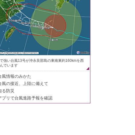
で強い台風13号が沖永良部島の東南東約160kmを西
んでいます
台風情報のみかた
台風の接近、上陸に備えて
知る防災
アプリで台風進路予報を確認