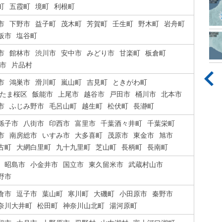
町
五霞町
境町
利根町
市
下野市
益子町
茂木町
芳賀町
壬生町
野木町
岩舟町
板市
塩谷町
市
館林市
渋川市
安中市
みどり市
甘楽町
板倉町
市
片品村
市
鴻巣市
滑川町
嵐山町
吉見町
ときがわ町
たま桜区
飯能市
上尾市
越谷市
戸田市
桶川市
北本市
市
ふじみ野市
毛呂山町
越生町
松伏町
長瀞町
孫子市
八街市
印西市
富里市
千葉酒々井町
千葉栄町
市
南房総市
いすみ市
大多喜町
茂原市
東金市
旭市
古町
大網白里町
九十九里町
芝山町
長柄町
長南町
昭島市
小金井市
国立市
東久留米市
武蔵村山市
野市
倉市
逗子市
葉山町
寒川町
大磯町
小田原市
秦野市
奈川大井町
松田町
神奈川山北町
湯河原町