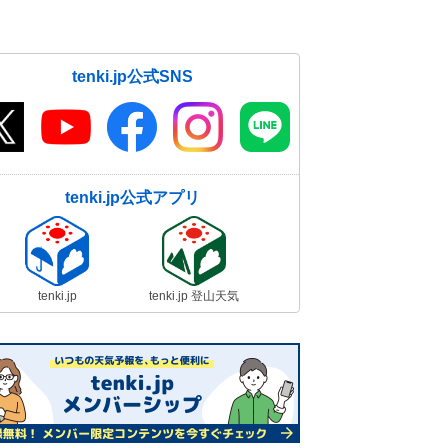
tenki.jp公式SNS
tenki.jp公式アプリ
tenki.jp
tenki.jp 登山天気