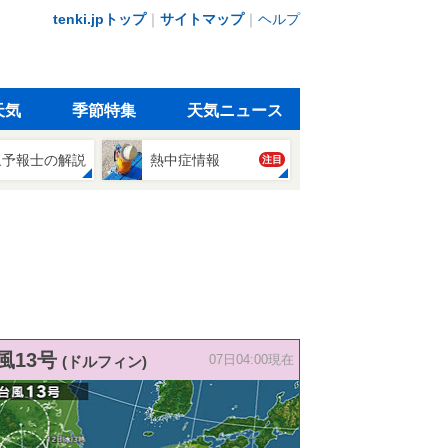
tenki.jpトップ
｜
サイトマップ
｜
ヘルプ
天気
季節特集
天気ニュース
象予報士の解説
熱中症情報
注目
風13号
(ドルフィン)
07日04:00現在