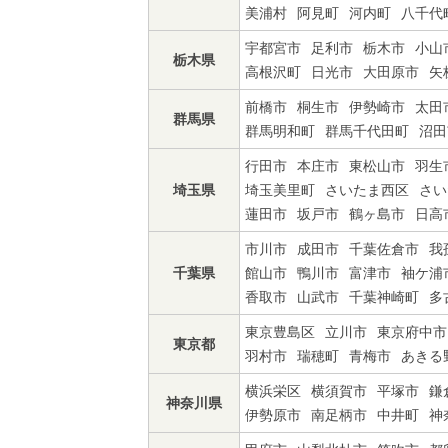
美浦村
阿見町
河内町
八千代
宇都宮市
足利市
栃木市
小山
栃木県
高根沢町
日光市
大田原市
矢
前橋市
桐生市
伊勢崎市
太田
群馬県
群馬明和町
群馬千代田町
沼田
行田市
本庄市
東松山市
羽生
埼玉県
埼玉美里町
さいたま西区
さい
蓮田市
坂戸市
鶴ヶ島市
日高
市川市
成田市
千葉佐倉市
我
千葉県
館山市
鴨川市
富津市
袖ケ浦
香取市
山武市
千葉神崎町
多
東京豊島区
立川市
東京府中市
東京都
羽村市
瑞穂町
青梅市
あきる
横浜栄区
横須賀市
平塚市
鎌
神奈川県
伊勢原市
南足柄市
中井町
神