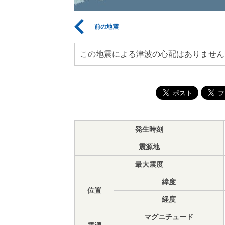
前の地震
この地震による津波の心配はありません
発生時刻
震源地
最大震度
緯度
位置
経度
マグニチュード