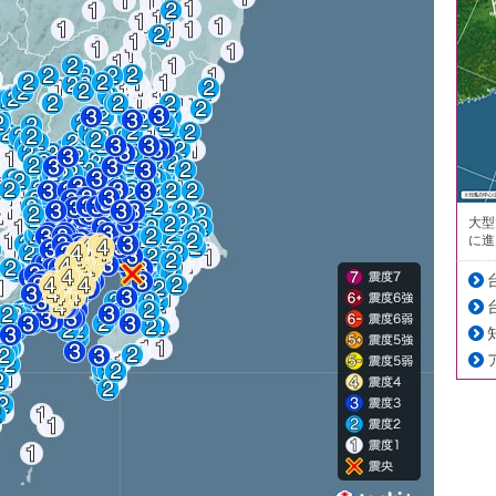
大型
に進