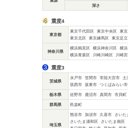
震源
深さ
震度4
東京千代田区
東京中央区
東京
東京都
東京北区
東京練馬区
東京足立
横浜鶴見区
横浜神奈川区
横浜
神奈川県
横浜青葉区
川崎川崎区
川崎宮
震度3
水戸市
笠間市
常陸大宮市
土
茨城県
筑西市
坂東市
つくばみらい市
栃木県
佐野市
鹿沼市
真岡市
市貝町
群馬県
邑楽町
熊谷市
加須市
久喜市
さいた
さいたま浦和区
さいたま南区
埼玉県