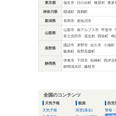
東京都
福生市
日の出町
檜原村
奥多
神奈川県
開成町
真鶴町
新潟県
長岡市
南魚沼市
山梨市
南アルプス市
甲斐市
山梨県
富士吉田市
道志村
西桂町
鳴
諏訪市
茅野市
佐久市
小海町
長野県
飯島町
長野高森町
伊東市
下田市
松崎町
西伊豆
静岡県
静岡清水区
藤枝市
全国のコンテンツ
天気予報
観測
防災
天気予報
雨雲(過去)
警報・