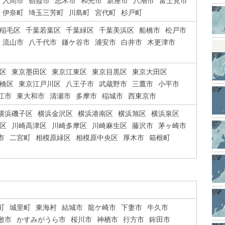
入間市
朝霞市
志木市
和光市
新座市
八潮市
富士見市
伊奈町
埼玉三芳町
川島町
宮代町
杉戸町
稲毛区
千葉若葉区
千葉緑区
千葉美浜区
船橋市
松戸市
流山市
八千代市
鎌ケ谷市
浦安市
白井市
木更津市
区
東京墨田区
東京江東区
東京目黒区
東京大田区
橋区
東京江戸川区
八王子市
武蔵野市
三鷹市
小平市
江市
東大和市
清瀬市
多摩市
稲城市
西東京市
横浜磯子区
横浜金沢区
横浜港南区
横浜旭区
横浜泉区
区
川崎高津区
川崎多摩区
川崎麻生区
藤沢市
茅ヶ崎市
市
二宮町
相模原緑区
相模原中央区
厚木市
箱根町
町
城里町
東海村
結城市
龍ケ崎市
下妻市
牛久市
敷市
かすみがうら市
桜川市
神栖市
行方市
鉾田市