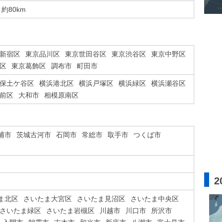
約80km
新宿区
東京品川区
東京世田谷区
東京渋谷区
東京中野区
区
東京葛飾区
調布市
町田市
保土ケ谷区
横浜港北区
横浜戸塚区
横浜緑区
横浜瀬谷区
前区
大和市
相模原南区
浦市
茨城古河市
石岡市
常総市
取手市
つくば市
2
ま北区
さいたま大宮区
さいたま見沼区
さいたま中央区
さいたま緑区
さいたま岩槻区
川越市
川口市
所沢市