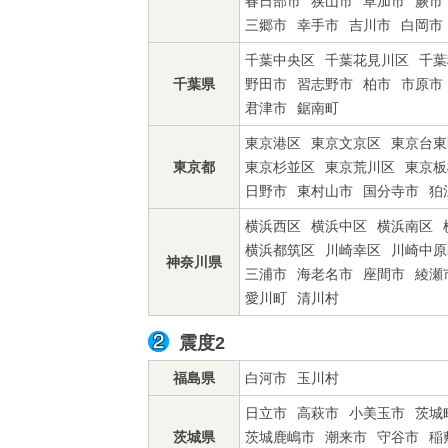
春日部市
狭山市
草加市
蕨市
三郷市
幸手市
吉川市
白岡市
千葉中央区
千葉花見川区
千葉
千葉県
野田市
習志野市
柏市
市原市
君津市
鋸南町
東京港区
東京文京区
東京台東
東京都
東京杉並区
東京荒川区
東京板
日野市
東村山市
国分寺市
狛
横浜西区
横浜中区
横浜南区
横浜都筑区
川崎幸区
川崎中原
神奈川県
三浦市
海老名市
座間市
綾瀬
愛川町
清川村
震度2
福島県
白河市
玉川村
日立市
高萩市
小美玉市
茨城
茨城県
茨城鹿嶋市
潮来市
守谷市
稲