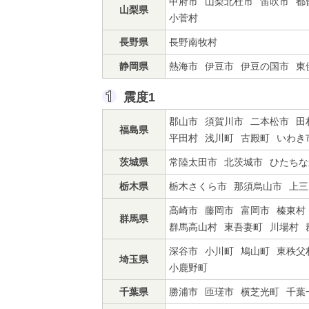
甲府市
山梨北杜市
笛吹市
都
山梨県
小菅村
長野県
長野南牧村
静岡県
熱海市
伊豆市
伊豆の国市
東
震度1
郡山市
須賀川市
二本松市
田
福島県
平田村
浅川町
古殿町
いわき
茨城県
常陸太田市
北茨城市
ひたちな
栃木県
栃木さくら市
那須烏山市
上三
高崎市
藤岡市
富岡市
榛東村
群馬県
群馬高山村
東吾妻町
川場村
深谷市
小川町
鳩山町
東秩父
埼玉県
小鹿野町
千葉県
勝浦市
匝瑳市
横芝光町
千葉