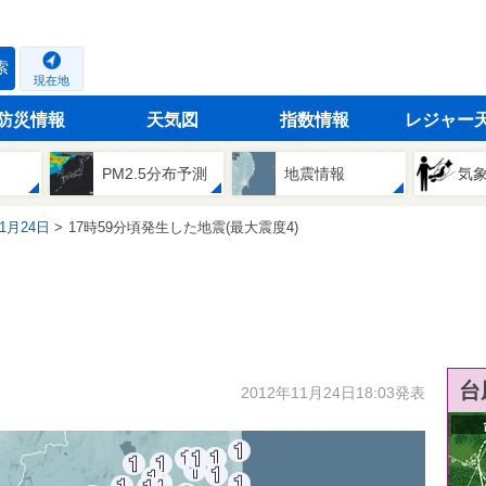
索
現在地
防災情報
天気図
指数情報
レジャー
PM2.5分布予測
地震情報
気
11月24日
17時59分頃発生した地震(最大震度4)
台
2012年11月24日18:03発表