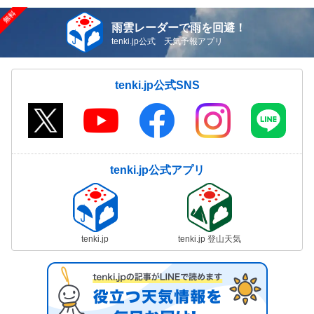
雨雲レーダーで雨を回避！
tenki.jp公式 天気予報アプリ
tenki.jp公式SNS
tenki.jp公式アプリ
tenki.jp
tenki.jp 登山天気