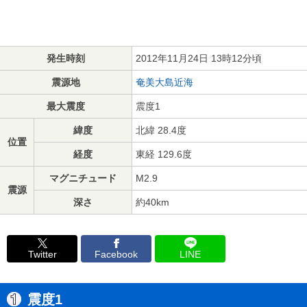
発生時刻
2012年11月24日 13時12分頃
震源地
奄美大島近海
最大震度
震度1
緯度
北緯 28.4度
位置
経度
東経 129.6度
マグニチュード
M2.9
震源
深さ
約40km
Twitter
Facebook
LINE
震度1