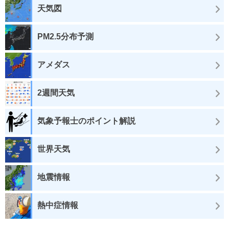
天気図
PM2.5分布予測
アメダス
2週間天気
気象予報士のポイント解説
世界天気
地震情報
熱中症情報