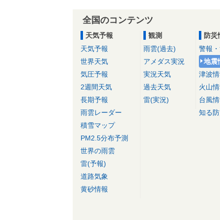
全国のコンテンツ
天気予報
観測
防災
天気予報
雨雲(過去)
警報・
世界天気
アメダス実況
地震
気圧予報
実況天気
津波情
2週間天気
過去天気
火山情
長期予報
雷(実況)
台風情
雨雲レーダー
知る防
積雪マップ
PM2.5分布予測
世界の雨雲
雷(予報)
道路気象
黄砂情報