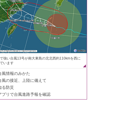
で強い台風13号が南大東島の北北西約110kmを西に
でいます
台風情報のみかた
台風の接近、上陸に備えて
知る防災
アプリで台風進路予報を確認