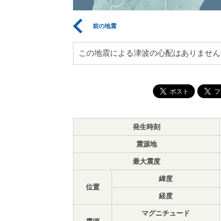
前の地震
この地震による津波の心配はありません
発生時刻
震源地
最大震度
緯度
位置
経度
マグニチュード