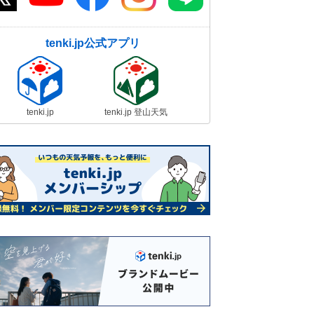
tenki.jp公式アプリ
tenki.jp
tenki.jp 登山天気