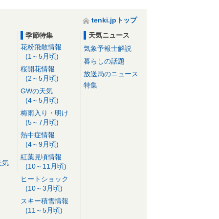
tenki.jpトップ
季節特集
天気ニュース
花粉飛散情報
気象予報士解説
(1～5月頃)
暮らしの話題
桜開花情報
放送局のニュース
(2～5月頃)
特集
GWの天気
(4～5月頃)
梅雨入り・明け
(5～7月頃)
熱中症情報
(4～9月頃)
紅葉見頃情報
天気
(10～11月頃)
ヒートショック
(10～3月頃)
スキー積雪情報
(11～5月頃)