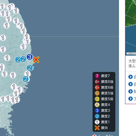
大型
進ん