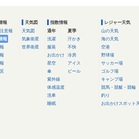
情報
天気図
指数情報
レジャー天気
注意報
天気図
通年
夏季
山の天気
情報
気象衛星
洗濯
汗かき
海の天気
報
世界衛星
服装
不快
空港
報
お出かけ
冷房
野球場
報
星空
アイス
サッカー場
災
傘
ビール
ゴルフ場
紫外線
キャンプ場
体感温度
競馬・競艇・競輪
洗車
釣り
睡眠
お出かけスポット