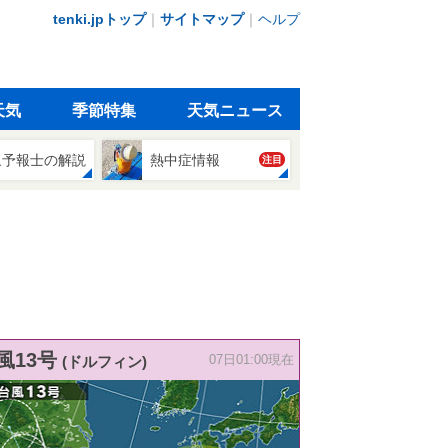
tenki.jpトップ
｜
サイトマップ
｜
ヘルプ
天気
季節特集
天気ニュース
象予報士の解説
熱中症情報
注目
風13号
(ドルフィン)
07日01:00現在