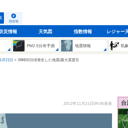
索
現在地
防災情報
天気図
指数情報
レジャー
PM2.5分布予測
地震情報
気
11月21日
09時02分頃発生した地震(最大震度3)
台
2012年11月21日09:06発表