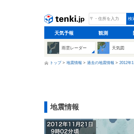
tenki.jp
検
天気予報
観測
雨雲レーダー
天気図
トップ
地震情報
過去の地震情報
2012年
地震情報