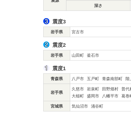
震源
深さ
震度3
岩手県
宮古市
震度2
岩手県
山田町
釜石市
震度1
青森県
八戸市
五戸町
青森南部町
階
久慈市
岩泉町
田野畑村
普代
岩手県
大槌町
盛岡市
八幡平市
葛巻
宮城県
気仙沼市
涌谷町