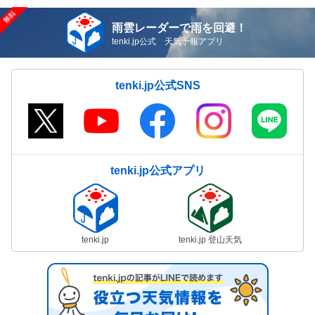
雨雲レーダーで雨を回避！
tenki.jp公式 天気予報アプリ
tenki.jp公式SNS
tenki.jp公式アプリ
tenki.jp
tenki.jp 登山天気