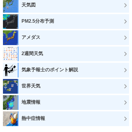
天気図
PM2.5分布予測
アメダス
2週間天気
気象予報士のポイント解説
世界天気
地震情報
熱中症情報