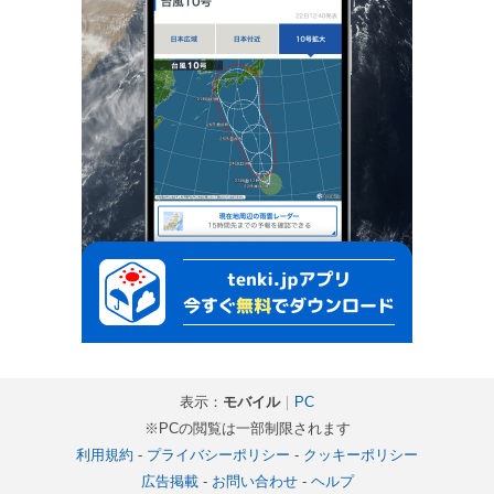
表示：
モバイル
｜
PC
※PCの閲覧は一部制限されます
利用規約
-
プライバシーポリシー
-
クッキーポリシー
広告掲載
-
お問い合わせ
-
ヘルプ