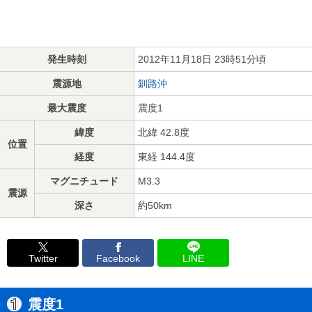
発生時刻
2012年11月18日 23時51分頃
震源地
釧路沖
最大震度
震度1
緯度
北緯 42.8度
位置
経度
東経 144.4度
マグニチュード
M3.3
震源
深さ
約50km
Twitter
Facebook
LINE
震度1