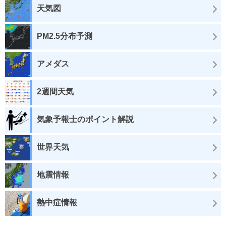
天気図
PM2.5分布予測
アメダス
2週間天気
気象予報士のポイント解説
世界天気
地震情報
熱中症情報