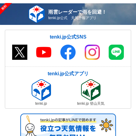
雨雲レーダーで雨を回避！
tenki.jp公式 天気予報アプリ
tenki.jp公式SNS
tenki.jp公式アプリ
tenki.jp
tenki.jp 登山天気