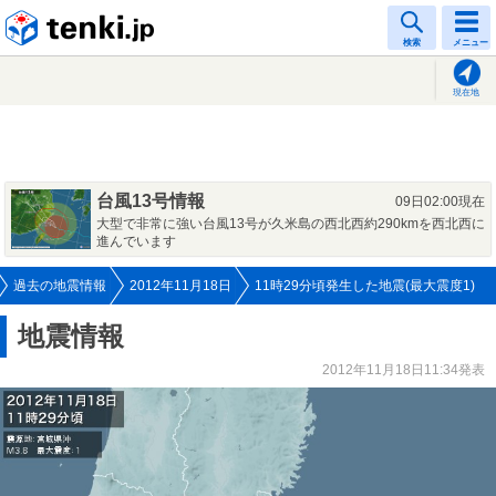
tenki.jp
検索
メニュー
現在地
台風13号情報
09日02:00現在
大型で非常に強い台風13号が久米島の西北西約290kmを西北西に
進んでいます
過去の地震情報
2012年11月18日
11時29分頃発生した地震(最大震度1)
地震情報
2012年11月18日11:34発表