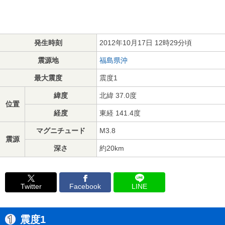
発生時刻
2012年10月17日 12時29分頃
震源地
福島県沖
最大震度
震度1
緯度
北緯 37.0度
位置
経度
東経 141.4度
マグニチュード
M3.8
震源
深さ
約20km
Twitter
Facebook
LINE
震度1