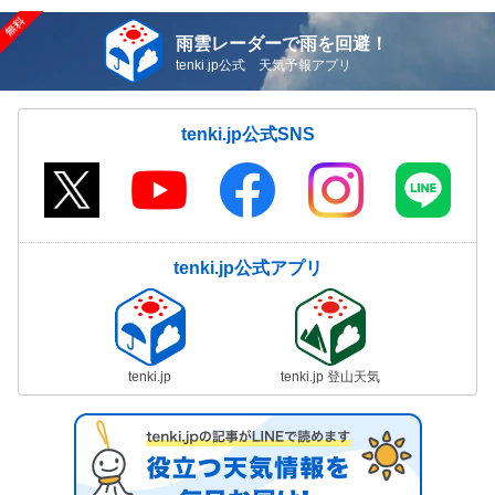
雨雲レーダーで雨を回避！
tenki.jp公式 天気予報アプリ
tenki.jp公式SNS
tenki.jp公式アプリ
tenki.jp
tenki.jp 登山天気