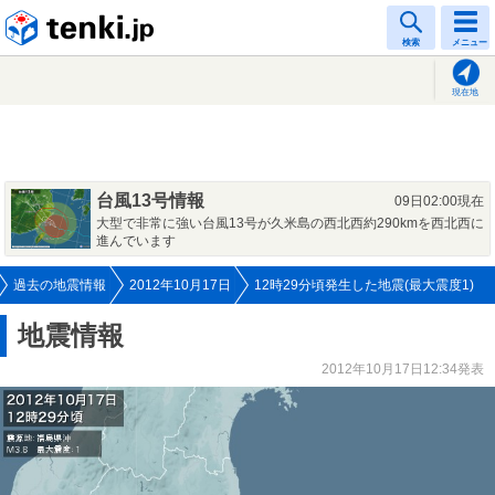
tenki.jp
検索
メニュー
現在地
台風13号情報
09日02:00現在
大型で非常に強い台風13号が久米島の西北西約290kmを西北西に
進んでいます
過去の地震情報
2012年10月17日
12時29分頃発生した地震(最大震度1)
地震情報
2012年10月17日12:34発表