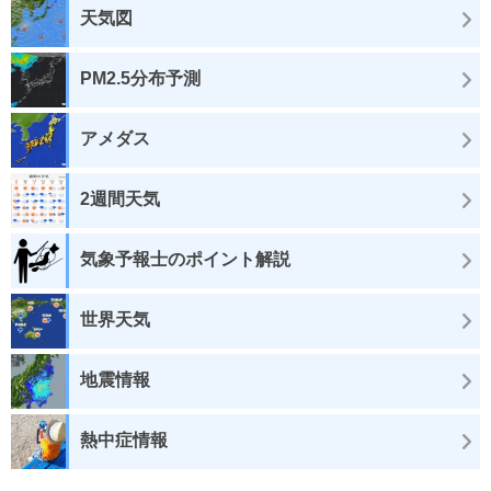
天気図
PM2.5分布予測
アメダス
2週間天気
気象予報士のポイント解説
世界天気
地震情報
熱中症情報