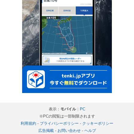
表示：
モバイル
｜
PC
※PCの閲覧は一部制限されます
利用規約
-
プライバシーポリシー
-
クッキーポリシー
広告掲載
-
お問い合わせ
-
ヘルプ