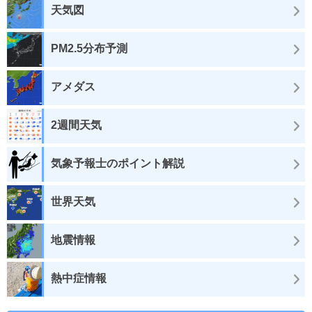
天気図
PM2.5分布予測
アメダス
2週間天気
気象予報士のポイント解説
世界天気
地震情報
熱中症情報