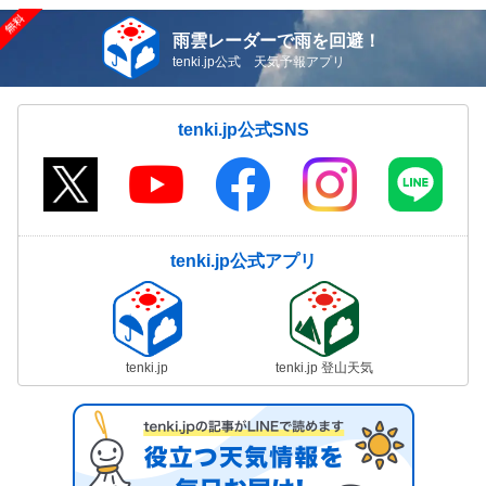
雨雲レーダーで雨を回避！
tenki.jp公式 天気予報アプリ
tenki.jp公式SNS
tenki.jp公式アプリ
tenki.jp
tenki.jp 登山天気