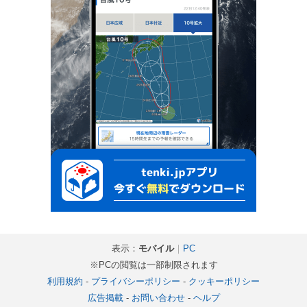
表示：
モバイル
｜
PC
※PCの閲覧は一部制限されます
利用規約
-
プライバシーポリシー
-
クッキーポリシー
広告掲載
-
お問い合わせ
-
ヘルプ