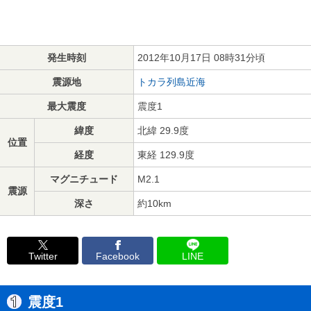
発生時刻
2012年10月17日 08時31分頃
震源地
トカラ列島近海
最大震度
震度1
緯度
北緯 29.9度
位置
経度
東経 129.9度
マグニチュード
M2.1
震源
深さ
約10km
Twitter
Facebook
LINE
震度1