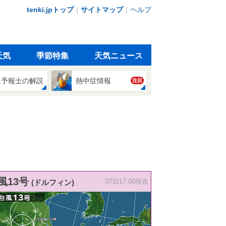
tenki.jpトップ
｜
サイトマップ
｜
ヘルプ
天気
季節特集
天気ニュース
象予報士の解説
熱中症情報
注目
風13号
(ドルフィン)
07日17:00現在