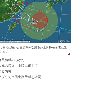
で非常に強い台風13号が名護市の北約30kmを西に進
います
台風情報のみかた
台風の接近、上陸に備えて
知る防災
アプリで台風進路予報を確認