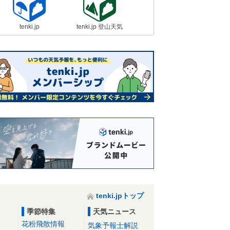
tenki.jp
tenki.jp 登山天気
tenki.jpトップ
季節特集
天気ニュース
花粉飛散情報
気象予報士解説