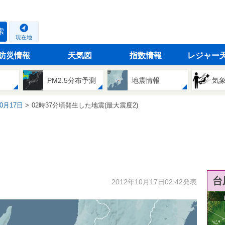
索
現在地
防災情報
天気図
指数情報
レジャー
PM2.5分布予測
地震情報
気
10月17日
02時37分頃発生した地震(最大震度2)
台
2012年10月17日02:42発表