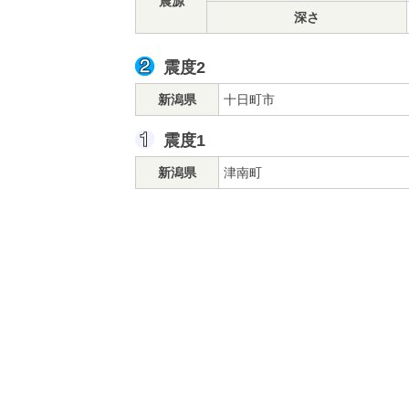
震源
深さ
震度2
新潟県
十日町市
震度1
新潟県
津南町