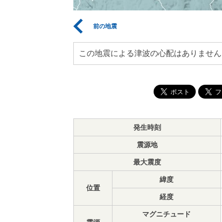
前の地震
この地震による津波の心配はありません
発生時刻
震源地
最大震度
緯度
位置
経度
マグニチュード