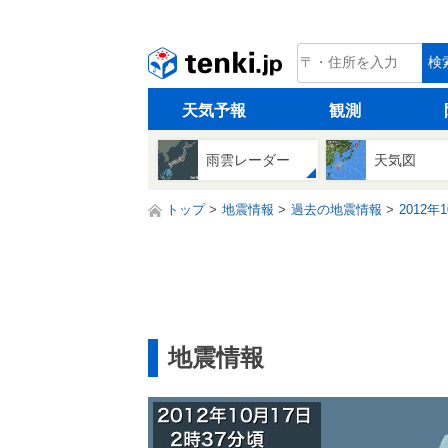
tenki.jp
検
天気予報
観測
雨雲レーダー
天気図
トップ
地震情報
過去の地震情報
2012年
地震情報