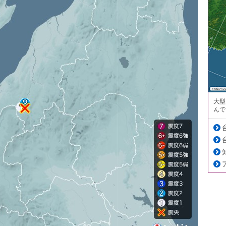
大型
んで