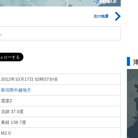
次の地震
。
2012年10月17日 02時37分頃
新潟県中越地方
震度2
北緯 37.0度
東経 138.7度
M2.0