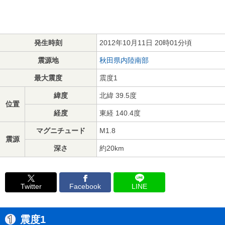
発生時刻
2012年10月11日 20時01分頃
震源地
秋田県内陸南部
最大震度
震度1
緯度
北緯 39.5度
位置
経度
東経 140.4度
マグニチュード
M1.8
震源
深さ
約20km
Twitter
Facebook
LINE
震度1