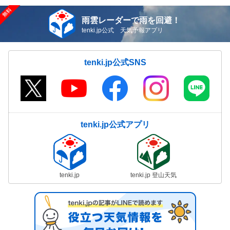
雨雲レーダーで雨を回避！
tenki.jp公式 天気予報アプリ
tenki.jp公式SNS
tenki.jp公式アプリ
tenki.jp
tenki.jp 登山天気