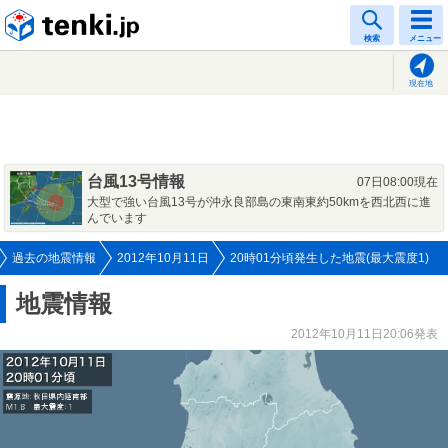
tenki.jp
検索
メニュー
現在地
台風13号情報
07日08:00現在
大型で強い台風13号が沖永良部島の東南東約50kmを西北西に進
んでいます
過去の地震情報
2012年10月11日
20時01分頃発生した地震(最大震度1)
地震情報
2012年10月11日20:06発表