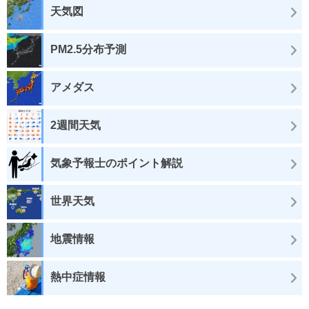
天気図
PM2.5分布予測
アメダス
2週間天気
気象予報士のポイント解説
世界天気
地震情報
熱中症情報