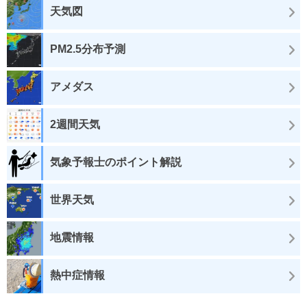
天気図
PM2.5分布予測
アメダス
2週間天気
気象予報士のポイント解説
世界天気
地震情報
熱中症情報