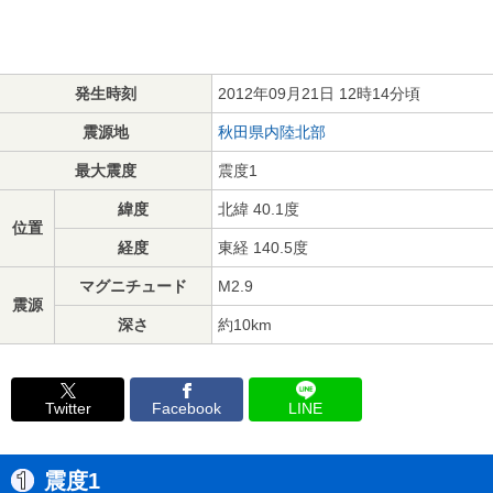
発生時刻
2012年09月21日 12時14分頃
震源地
秋田県内陸北部
最大震度
震度1
緯度
北緯 40.1度
位置
経度
東経 140.5度
マグニチュード
M2.9
震源
深さ
約10km
Twitter
Facebook
LINE
震度1