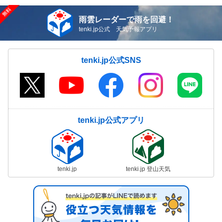
雨雲レーダーで雨を回避！
tenki.jp公式 天気予報アプリ
tenki.jp公式SNS
tenki.jp公式アプリ
tenki.jp
tenki.jp 登山天気