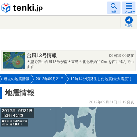
tenki.jp
検索
メニュー
現在地
台風13号情報
06日19:00現在
大型で強い台風13号が南大東島の北北東約110kmを西に進んでい
ます
過去の地震情報
2012年09月21日
12時14分頃発生した地震(最大震度1)
地震情報
2012年09月21日12:19発表