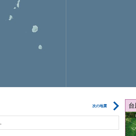
台
次の地震
。