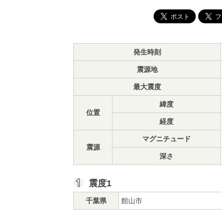
発生時刻
震源地
最大震度
緯度
位置
経度
マグニチュード
震源
深さ
震度1
千葉県
館山市