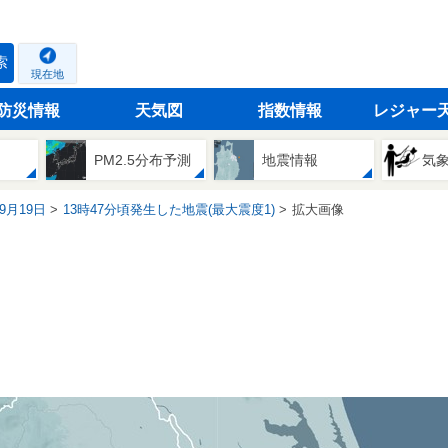
索
現在地
防災情報
天気図
指数情報
レジャー
PM2.5分布予測
地震情報
気
09月19日
13時47分頃発生した地震(最大震度1)
拡大画像