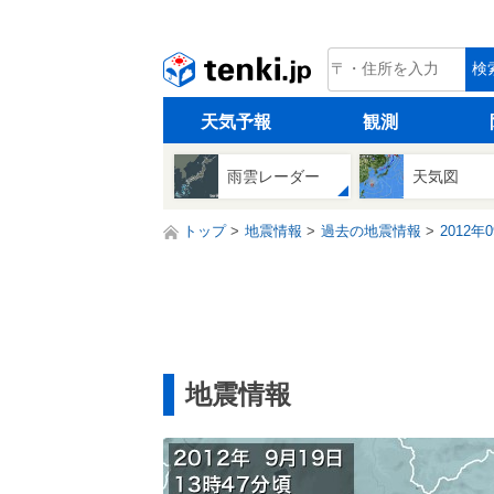
tenki.jp
検
天気予報
観測
雨雲レーダー
天気図
トップ
地震情報
過去の地震情報
2012年
地震情報