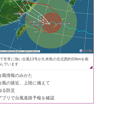
で非常に強い台風13号が久米島の北北西約50kmを南
んでいます
台風情報のみかた
台風の接近、上陸に備えて
知る防災
アプリで台風進路予報を確認