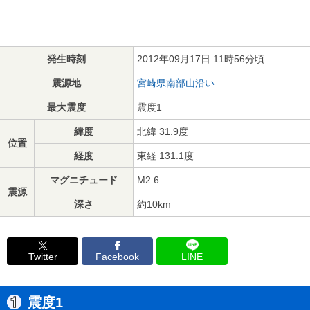
発生時刻
2012年09月17日 11時56分頃
震源地
宮崎県南部山沿い
最大震度
震度1
緯度
北緯 31.9度
位置
経度
東経 131.1度
マグニチュード
M2.6
震源
深さ
約10km
Twitter
Facebook
LINE
震度1