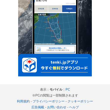
表示：
モバイル
｜
PC
※PCの閲覧は一部制限されます
利用規約
-
プライバシーポリシー
-
クッキーポリシー
広告掲載
-
お問い合わせ
-
ヘルプ