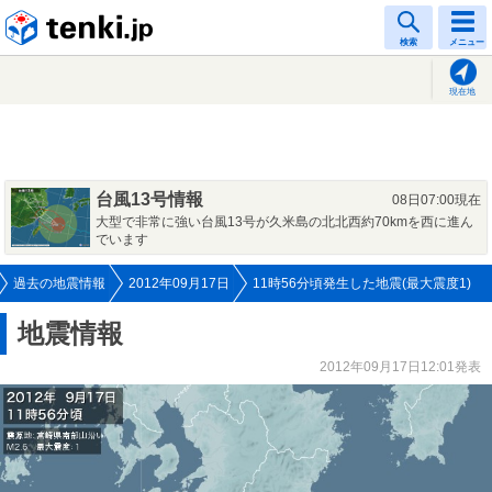
tenki.jp
検索
メニュー
現在地
台風13号情報
08日07:00現在
大型で非常に強い台風13号が久米島の北北西約70kmを西に進ん
でいます
過去の地震情報
2012年09月17日
11時56分頃発生した地震(最大震度1)
地震情報
2012年09月17日12:01発表