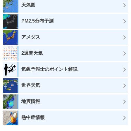
天気図
PM2.5分布予測
アメダス
2週間天気
気象予報士のポイント解説
世界天気
地震情報
熱中症情報