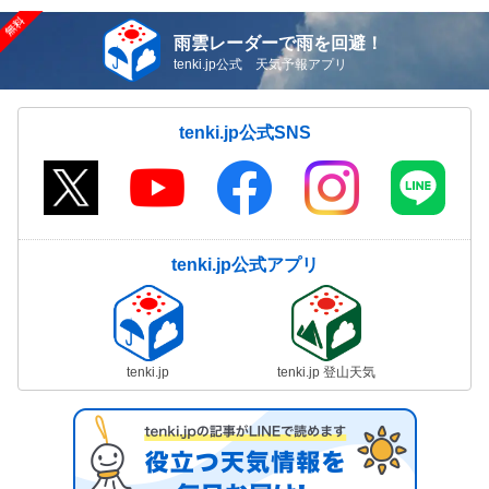
雨雲レーダーで雨を回避！
tenki.jp公式 天気予報アプリ
tenki.jp公式SNS
tenki.jp公式アプリ
tenki.jp
tenki.jp 登山天気