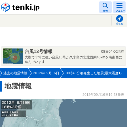
tenki.jp
検索
メニュー
現在地
台風13号情報
08日04:00現在
大型で非常に強い台風13号が久米島の北北西約40kmを南南西に
進んでいます
過去の地震情報
2012年09月16日
16時43分頃発生した地震(最大震度1)
地震情報
2012年09月16日16:48発表