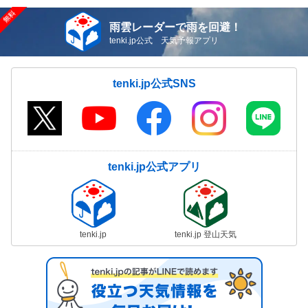
雨雲レーダーで雨を回避！
tenki.jp公式 天気予報アプリ
tenki.jp公式SNS
tenki.jp公式アプリ
tenki.jp
tenki.jp 登山天気