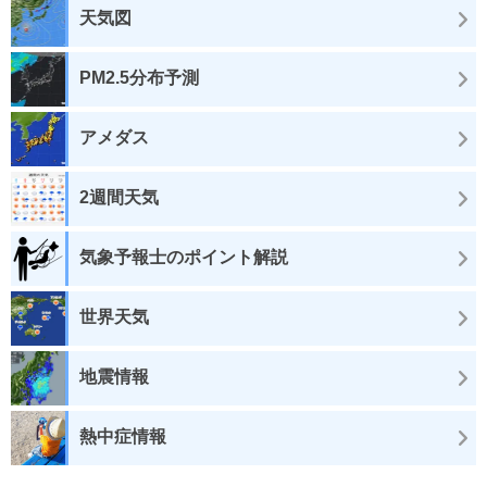
天気図
PM2.5分布予測
アメダス
2週間天気
気象予報士のポイント解説
世界天気
地震情報
熱中症情報