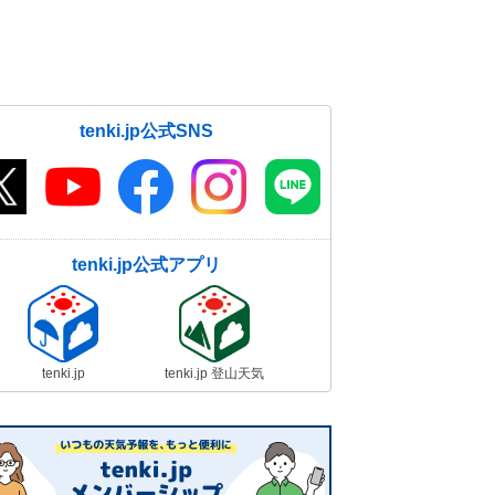
tenki.jp公式SNS
tenki.jp公式アプリ
tenki.jp
tenki.jp 登山天気