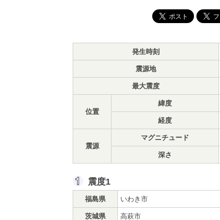
発生時刻
震源地
最大震度
緯度
位置
経度
マグニチュード
震源
深さ
震度1
福島県
いわき市
茨城県
高萩市