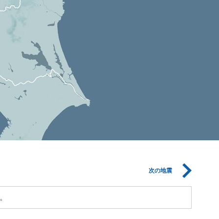
次の地震
。