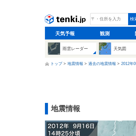
tenki.jp
検
天気予報
観測
雨雲レーダー
天気図
トップ
地震情報
過去の地震情報
2012年
地震情報