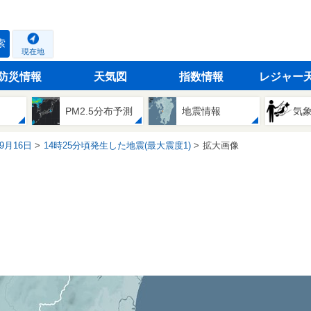
索
現在地
防災情報
天気図
指数情報
レジャー
PM2.5分布予測
地震情報
気
09月16日
14時25分頃発生した地震(最大震度1)
拡大画像