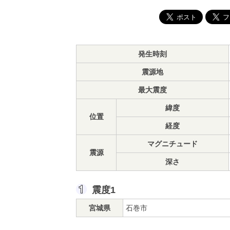
発生時刻
震源地
最大震度
緯度
位置
経度
マグニチュード
震源
深さ
震度1
宮城県
石巻市