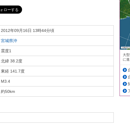
2012年09月16日 13時44分頃
宮城県沖
震度1
大型
に進
北緯 38.2度
東経 141.7度
M3.4
約50km