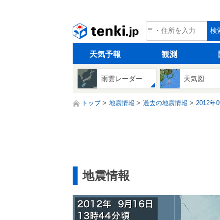
tenki.jp
検
天気予報
観測
雨雲レーダー
天気図
トップ
地震情報
過去の地震情報
2012年
地震情報