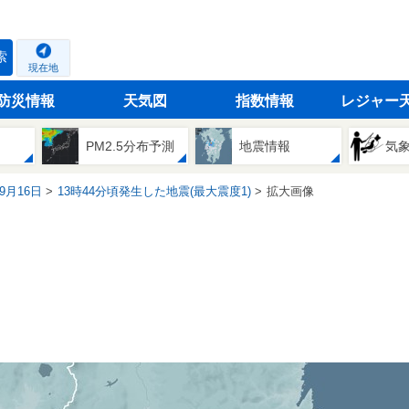
索
現在地
防災情報
天気図
指数情報
レジャー
PM2.5分布予測
地震情報
気
09月16日
13時44分頃発生した地震(最大震度1)
拡大画像