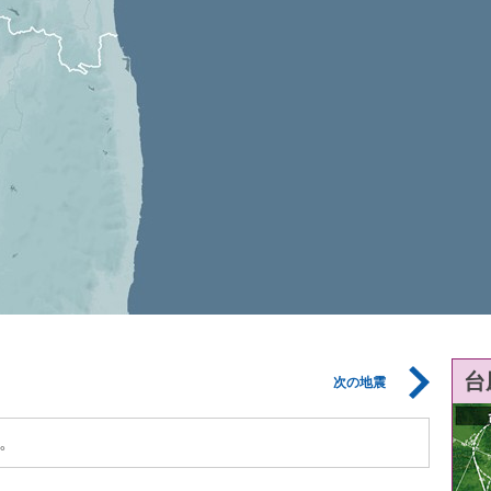
台
次の地震
。