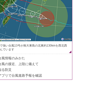
で強い台風13号が南大東島の北東約130kmを西北西
んでいます
台風情報のみかた
台風の接近、上陸に備えて
知る防災
アプリで台風進路予報を確認