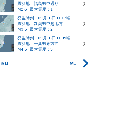
震源地：福島県中通り
M2.6
最大震度：1
発生時刻：09月16日01:17頃
震源地：新潟県中越地方
M3.5
最大震度：2
発生時刻：09月16日01:09頃
震源地：千葉県東方沖
M4.5
最大震度：3
前日
翌日