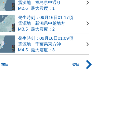
震源地：福島県中通り
M2.6
最大震度：1
発生時刻：09月16日01:17頃
震源地：新潟県中越地方
M3.5
最大震度：2
発生時刻：09月16日01:09頃
震源地：千葉県東方沖
M4.5
最大震度：3
前日
翌日