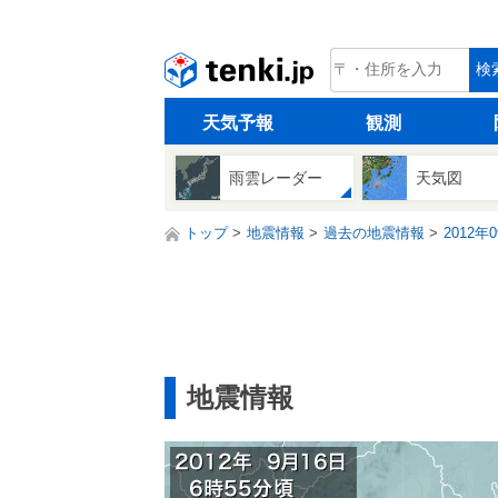
tenki.jp
検
天気予報
観測
雨雲レーダー
天気図
トップ
地震情報
過去の地震情報
2012年
地震情報