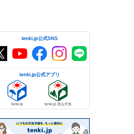
tenki.jp公式SNS
tenki.jp公式アプリ
tenki.jp
tenki.jp 登山天気