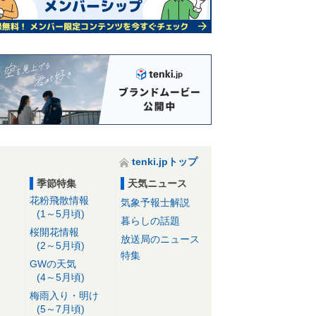
tenki.jpトップ
季節特集
天気ニュース
花粉飛散情報
気象予報士解説
(1～5月頃)
暮らしの話題
桜開花情報
放送局のニュース
(2～5月頃)
特集
GWの天気
(4～5月頃)
梅雨入り・明け
(5～7月頃)