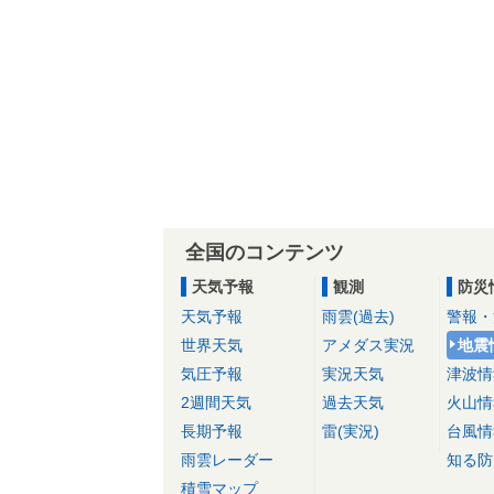
全国のコンテンツ
天気予報
観測
防災
天気予報
雨雲(過去)
警報・
世界天気
アメダス実況
地震
気圧予報
実況天気
津波情
2週間天気
過去天気
火山情
長期予報
雷(実況)
台風情
雨雲レーダー
知る防
積雪マップ