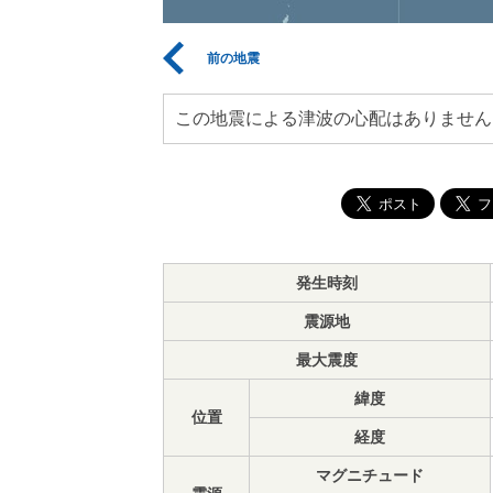
前の地震
この地震による津波の心配はありません
発生時刻
震源地
最大震度
緯度
位置
経度
マグニチュード