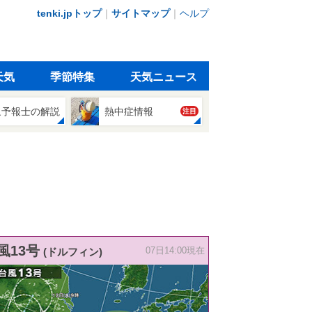
tenki.jpトップ
｜
サイトマップ
｜
ヘルプ
天気
季節特集
天気ニュース
象予報士の解説
熱中症情報
注目
風13号
(ドルフィン)
07日14:00現在