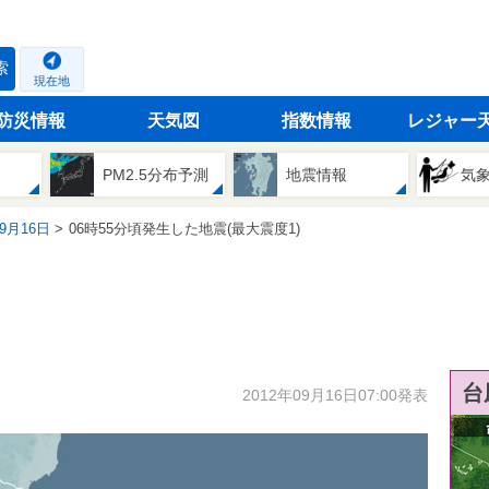
索
現在地
防災情報
天気図
指数情報
レジャー
PM2.5分布予測
地震情報
気
09月16日
06時55分頃発生した地震(最大震度1)
台
2012年09月16日07:00発表