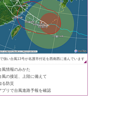
で強い台風13号が名護市付近を西南西に進んでいます
台風情報のみかた
台風の接近、上陸に備えて
知る防災
アプリで台風進路予報を確認