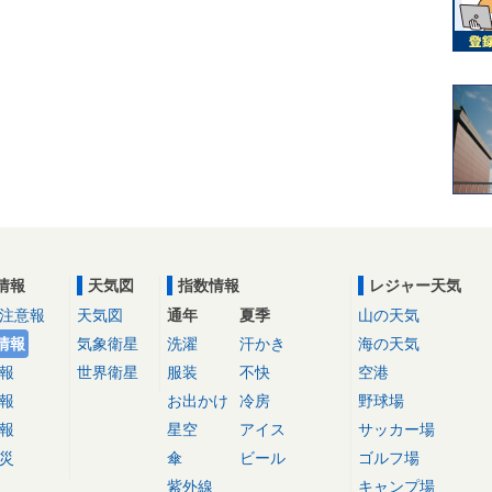
情報
天気図
指数情報
レジャー天気
注意報
天気図
通年
夏季
山の天気
情報
気象衛星
洗濯
汗かき
海の天気
報
世界衛星
服装
不快
空港
報
お出かけ
冷房
野球場
報
星空
アイス
サッカー場
災
傘
ビール
ゴルフ場
紫外線
キャンプ場