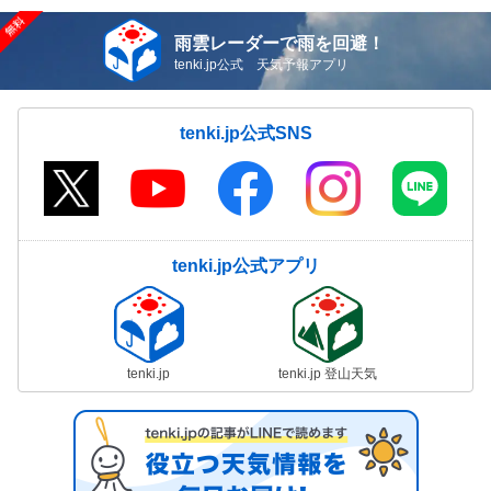
雨雲レーダーで雨を回避！
tenki.jp公式 天気予報アプリ
tenki.jp公式SNS
tenki.jp公式アプリ
tenki.jp
tenki.jp 登山天気