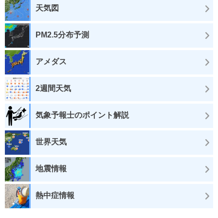
天気図
PM2.5分布予測
アメダス
2週間天気
気象予報士のポイント解説
世界天気
地震情報
熱中症情報