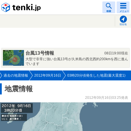
tenki.jp
検索
メニュー
現在地
台風13号情報
08日19:00現在
大型で非常に強い台風13号が久米島の西北西約200kmを西に進ん
でいます
過去の地震情報
2012年09月16日
03時20分頃発生した地震(最大震度1)
地震情報
2012年09月16日03:25発表