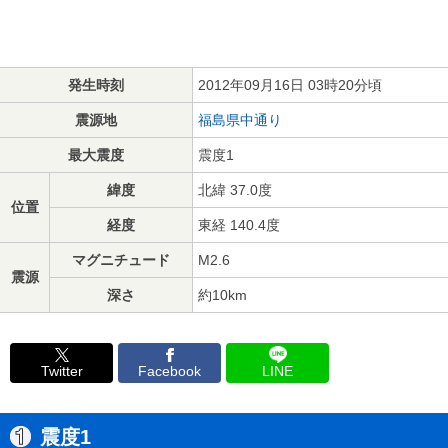
発生時刻
2012年09月16日 03時20分頃
震源地
福島県中通り
最大震度
震度1
緯度
北緯 37.0度
位置
経度
東経 140.4度
マグニチュード
M2.6
震源
深さ
約10km
Twitter
Facebook
LINE
震度1