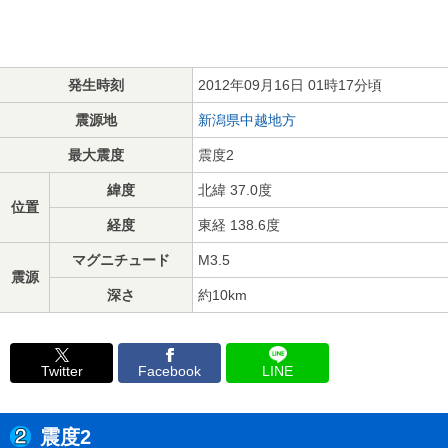
発生時刻
2012年09月16日 01時17分頃
震源地
新潟県中越地方
最大震度
震度2
緯度
北緯 37.0度
位置
経度
東経 138.6度
マグニチュード
M3.5
震源
深さ
約10km
Twitter
Facebook
LINE
震度2