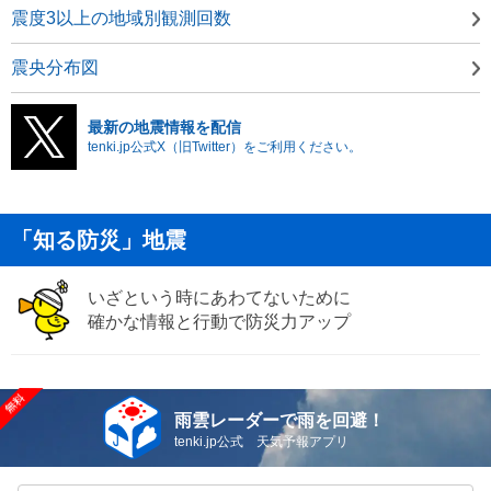
震度3以上の地域別観測回数
震央分布図
最新の地震情報を配信
tenki.jp公式X（旧Twitter）をご利用ください。
「知る防災」地震
いざという時にあわてないために
確かな情報と行動で防災力アップ
雨雲レーダーで雨を回避！
tenki.jp公式 天気予報アプリ