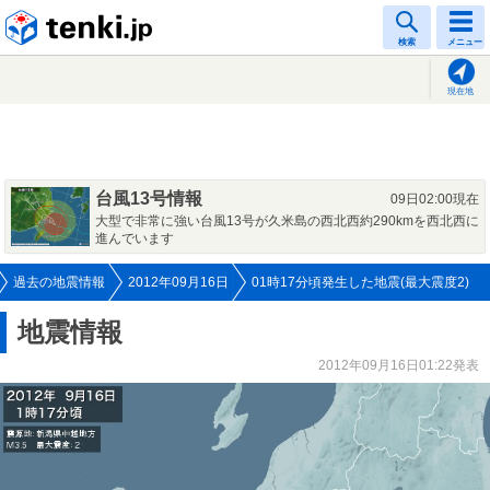
tenki.jp
検索
メニュー
現在地
台風13号情報
09日02:00現在
大型で非常に強い台風13号が久米島の西北西約290kmを西北西に
進んでいます
過去の地震情報
2012年09月16日
01時17分頃発生した地震(最大震度2)
地震情報
2012年09月16日01:22発表