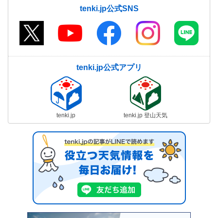
tenki.jp公式SNS
tenki.jp公式アプリ
tenki.jp
tenki.jp 登山天気