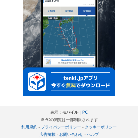
表示：
モバイル
｜
PC
※PCの閲覧は一部制限されます
利用規約
-
プライバシーポリシー
-
クッキーポリシー
広告掲載
-
お問い合わせ
-
ヘルプ