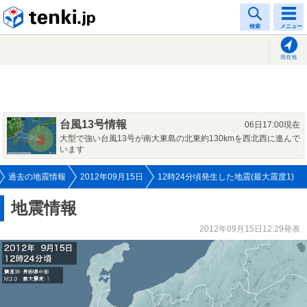
tenki.jp
検索
メニュー
現在地
台風13号情報
06日17:00現在
大型で強い台風13号が南大東島の北東約130kmを西北西に進んで
います
過去の地震情報
2012年09月15日
12時24分頃発生した地震(最大震度1)
地震情報
2012年09月15日12:29発表