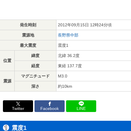
発生時刻
2012年09月15日 12時24分頃
震源地
長野県中部
最大震度
震度1
緯度
北緯 36.2度
位置
経度
東経 137.7度
マグニチュード
M3.0
震源
深さ
約10km
Twitter
Facebook
LINE
震度1