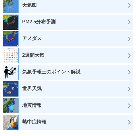
天気図
PM2.5分布予測
アメダス
2週間天気
気象予報士のポイント解説
世界天気
地震情報
熱中症情報