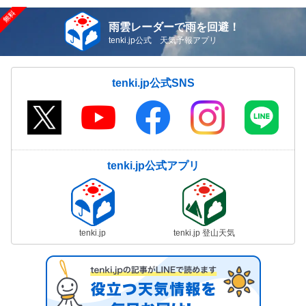
雨雲レーダーで雨を回避！
tenki.jp公式 天気予報アプリ
tenki.jp公式SNS
tenki.jp公式アプリ
tenki.jp
tenki.jp 登山天気