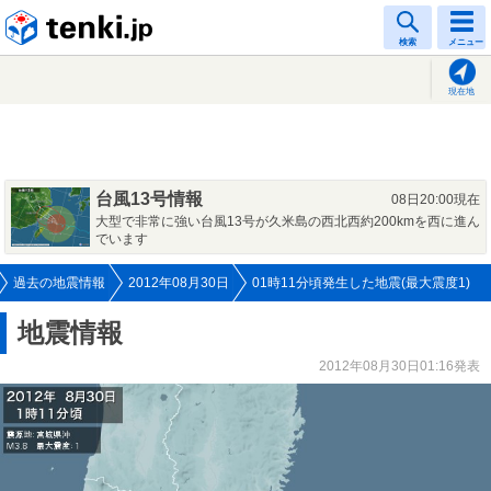
tenki.jp
検索
メニュー
現在地
台風13号情報
08日20:00現在
大型で非常に強い台風13号が久米島の西北西約200kmを西に進ん
でいます
過去の地震情報
2012年08月30日
01時11分頃発生した地震(最大震度1)
地震情報
2012年08月30日01:16発表