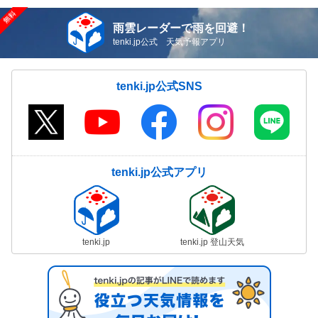
雨雲レーダーで雨を回避！
tenki.jp公式 天気予報アプリ
tenki.jp公式SNS
tenki.jp公式アプリ
tenki.jp
tenki.jp 登山天気