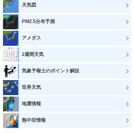
天気図
PM2.5分布予測
アメダス
2週間天気
気象予報士のポイント解説
世界天気
地震情報
熱中症情報