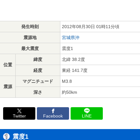
発生時刻
2012年08月30日 01時11分頃
震源地
宮城県沖
最大震度
震度1
緯度
北緯 38.2度
位置
経度
東経 141.7度
マグニチュード
M3.8
震源
深さ
約50km
Twitter
Facebook
LINE
震度1