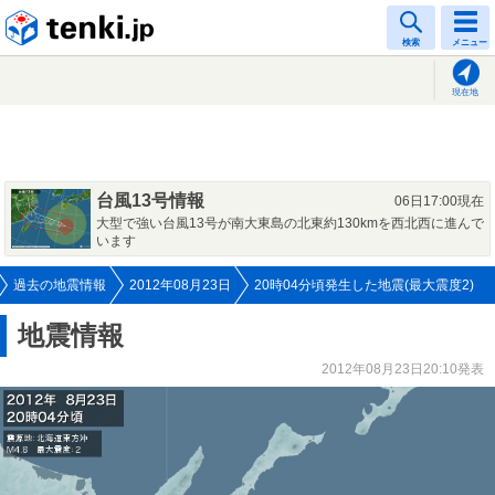
tenki.jp
検索
メニュー
現在地
台風13号情報
06日17:00現在
大型で強い台風13号が南大東島の北東約130kmを西北西に進んで
います
過去の地震情報
2012年08月23日
20時04分頃発生した地震(最大震度2)
地震情報
2012年08月23日20:10発表