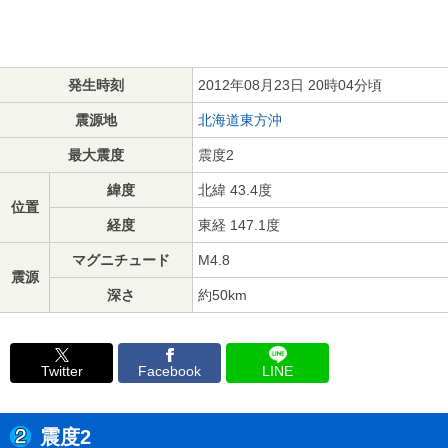
発生時刻
2012年08月23日 20時04分頃
震源地
北海道東方沖
最大震度
震度2
緯度
北緯 43.4度
位置
経度
東経 147.1度
マグニチュード
M4.8
震源
深さ
約50km
Twitter
Facebook
LINE
震度2