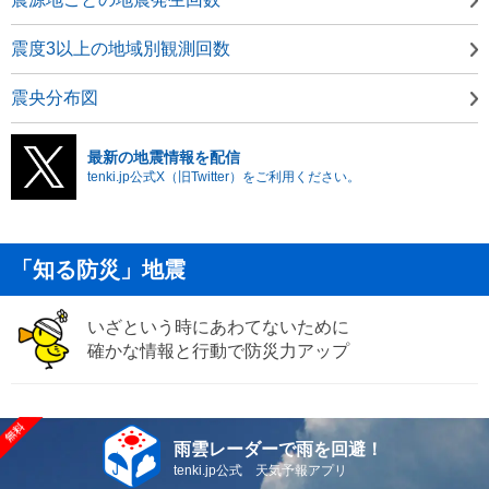
震度3以上の地域別観測回数
震央分布図
最新の地震情報を配信
tenki.jp公式X（旧Twitter）をご利用ください。
「知る防災」地震
いざという時にあわてないために
確かな情報と行動で防災力アップ
雨雲レーダーで雨を回避！
tenki.jp公式 天気予報アプリ