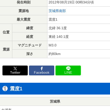
発生時刻
2012年08月19日 00時34分頃
震源地
茨城県南部
最大震度
震度1
緯度
北緯 36.1度
位置
経度
東経 140.1度
マグニチュード
M3.0
震源
深さ
約80km
Twitter
Facebook
LINE
震度1
茨城県
土浦市