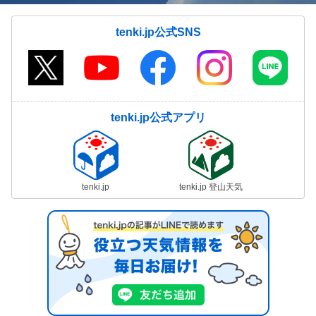
tenki.jp公式SNS
tenki.jp公式アプリ
tenki.jp
tenki.jp 登山天気