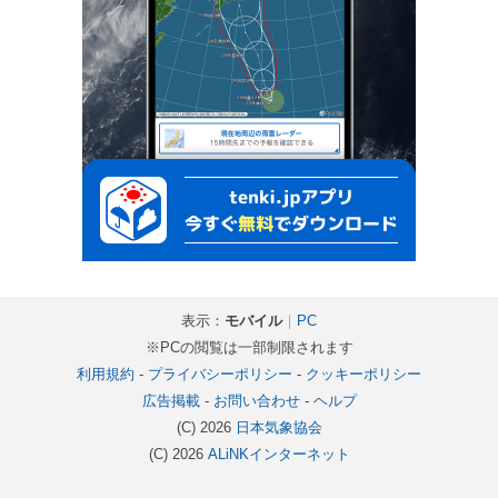
表示：
モバイル
｜
PC
※PCの閲覧は一部制限されます
利用規約
-
プライバシーポリシー
-
クッキーポリシー
広告掲載
-
お問い合わせ
-
ヘルプ
(C) 2026
日本気象協会
(C) 2026
ALiNKインターネット