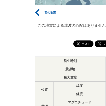
前の地震
この地震による津波の心配はありません
発生時刻
震源地
最大震度
緯度
位置
経度
マグニチュード