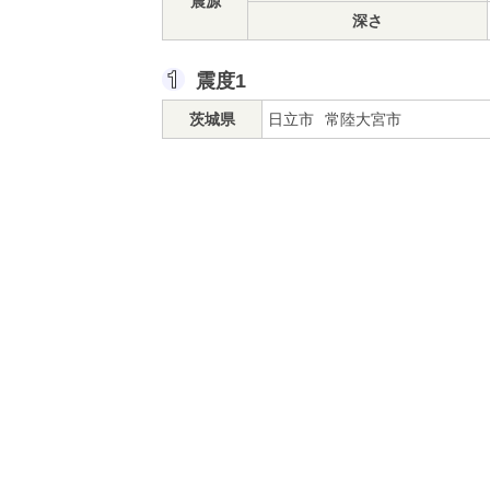
震源
深さ
震度1
茨城県
日立市
常陸大宮市