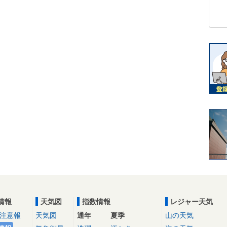
情報
天気図
指数情報
レジャー天気
注意報
天気図
通年
夏季
山の天気