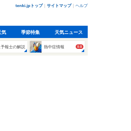
tenki.jpトップ
｜
サイトマップ
｜
ヘルプ
天気
季節特集
天気ニュース
象予報士の解説
熱中症情報
注目